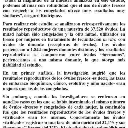
podemos afirmar con rotundidad que el uso de óvulos frescos
con respecto a los congelados ofrece unos resultados muy
similares”, aseguró Rodríguez.
Para realizar este estudio, se analizaron retrospectivamente los
resultados reproductivos de una muestra de 37.520 óvulos. La
mitad habían sido congelados y la otra mitad, utilizados en
fresco por mujeres en tratamiento de fecundación
con
in vitro
óvulos de donante (receptoras de óvulos). Los óvulos
pertenecían a 1.844 mujeres donantes distintas y los resultados
reproductivos se compararon entre óvulos “hermanos”,
pertenecientes a una misma donante, lo que otorga más
fiabilidad al estudio.
En un primer análisis, la investigación sugirió que los
resultados reproductivos de los óvulos frescos -es decir, las tasas
de embarazo bioquímico, clínico, evolutivo y niño nacido- eran
mejores que los de los congelados.
Sin embargo, cuando los investigadores se centraron en
aquellos casos en los que se había inseminado el mismo número
de óvulos -frescos y congelados- de cada mujer, la conclusión
fue que los resultados reproductivos de los óvulos frescos y
vitrificados eran los mismos. Concretamente los óvulos
vitrificados registraron una tasa de niño nacido del 32,1% y sus
“hermanos” frescos del 32%. El objetivo de este subanálisis era