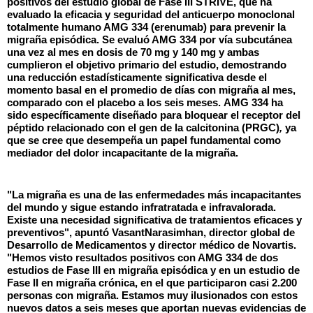
positivos del estudio global de Fase III STRIVE, que ha
evaluado la eficacia y seguridad del anticuerpo monoclonal
totalmente humano AMG 334 (
erenumab
) para prevenir la
migraña episódica. Se evaluó AMG 334 por vía subcutánea
una vez al mes en dosis de 70 mg y 140 mg y ambas
cumplieron el objetivo primario del estudio, demostrando
una reducción estadísticamente significativa desde el
momento basal en el promedio de días con migraña al mes,
comparado con el placebo a los seis meses. AMG 334 ha
sido específicamente diseñado para bloquear el receptor del
péptido relacionado con el gen de la calcitonina (PRGC)
,
ya
que se cree que desempeña
un papel fundamental como
mediador del dolor incapacitante de la migraña.
"La migraña es una de las enfermedades más incapacitantes
del mundo y sigue estando
infratratada
e infravalorada.
Existe una necesidad significativa de tratamientos eficaces y
preventivos", apuntó
Vasant
Narasimhan
, director global de
Desarrollo de Medicamentos y director médico de Novartis.
"Hemos visto resultados positivos con AMG 334 de dos
estudios de Fase III en migraña episódica y en un estudio de
Fase II en migraña crónica, en el que participaron casi 2.200
personas con migraña. Estamos muy ilusionados con estos
nuevos datos a seis meses que aportan nuevas evidencias de