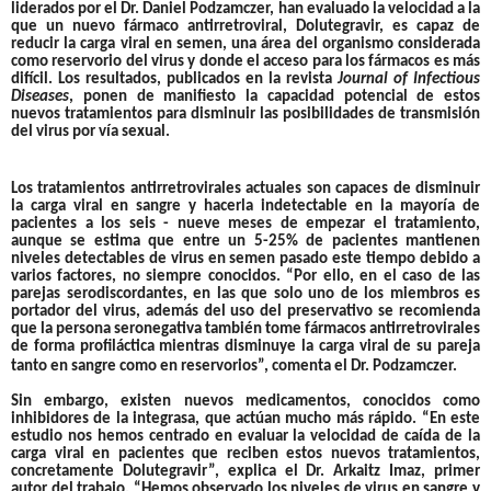
liderados por el
Dr. Daniel Podzamczer
, han evaluado la velocidad a la
que un nuevo fármaco antirretroviral,
Dolutegravir
, es capaz de
reducir la carga viral en semen, una área del organismo considerada
como reservorio del virus y donde el acceso para los fármacos es más
difícil. Los resultados, publicados en la revista
Journal of Infectious
Diseases
, ponen de manifiesto la capacidad potencial de estos
nuevos tratamientos para disminuir las posibilidades de transmisión
del virus por vía sexual.
Los tratamientos antirretrovirales actuales son capaces de disminuir
la carga viral en sangre y hacerla indetectable en la mayoría de
pacientes a los seis - nueve meses de empezar el tratamiento,
aunque se estima que
entre un 5-25% de pacientes mantienen
niveles detectables de virus en semen pasado este tiempo
debido a
varios factores, no siempre conocidos. “Por ello, en el caso de las
parejas serodiscordantes, en las que solo uno de los miembros es
portador del virus, además del uso del preservativo se recomienda
que la persona seronegativa también tome
fármacos antirretrovirales
de forma profiláctica
mientras disminuye la carga viral de su pareja
tanto en sangre como en reservorios”, comenta el Dr. Podzamczer.
Sin embargo, existen nuevos medicamentos, conocidos como
inhibidores de la integrasa, que actúan mucho más rápido. “En este
estudio nos hemos centrado en
evaluar la velocidad de caída de la
carga viral en pacientes que reciben estos nuevos tratamientos
,
concretamente Dolutegravir”, explica el
Dr. Arkaitz Imaz
, primer
autor del trabajo. “Hemos observado los niveles de virus en sangre y