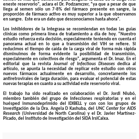
eneste reservorio”, aclara el Dr. Podzamczer, “
ya que a pesar de que
llega al semen sólo un 7-8% del fármaco presente en sangre, la
proporción de fármaco activo es muy superior a la que observamos
en sangre
. Este era un dato que desconocíamos hasta ahora”.
Los inhibidores de la integrasa se recomiendan en todas las guías
clínicas como primera línea de tratamiento a día de hoy. “Nuestro
estudio refuerza esta decisión, especialmente teniendo en cuenta el
panorama actual en lo que a transmisión del VIH se refiere.
Si
reducimos el tiempo de caída de la carga viral de forma más rápida
disminuimos de forma evidente la posibilidad de transmisión,
especialmente en colectivos de riesgo
”, argumenta el Dr. Imaz. En el
editorial que la revista
Journal of Infectious Diseases
dedica al
artículo, se apunta la necesidad de replicar este estudio con otros
nuevos fármacos actualmente en desarrollo, concretamente los
antiretrovirales de larga duración, para evaluar el potencial de estas
nuevas terapias en cuanto a su actividad este reservorio viral.
El trabajo ha sido realizado en colaboración el Dr. Jordi Niubó,
miembro también del grupo de Infecciones respiratorias y en el
huésped inmunodeprimido del IDIBELL y con con los grupos de
investigación de la Dra. Angela D Kashuba, del
UNC Center for AIDS
Research
(Universidad de North Carolina) y el Dr. Javier Martínez-
Picado, d
el Instituto de Investigación del SIDA IrsiCaixa.