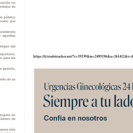
osición no
Andaluz de
io público
í como por
rocedentes
y aquellas
Virgen del
 oportuno.
https://ti.tradetracker.net/?c=35539&m=2495196&a=261412&r=
o para las
e gestión,
avés de su
 espera en
 número de
espera más