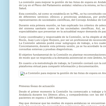
La comisión para mejorar la gestión de las listas de espera en Anda
de Ley en el Pleno del Parlamento andaluz relativa a la misma, se ha 
Salud.
Esta comisión, tal como se establecía en la PNL, se ha constituido co
de diferentes servicios clínicos y provincias andaluzas, por pro
representantes de sociedades científicas, del Consejo Andaluz de Co
Durante esta primera reunión, se han explicado los criterios de sel
del sistema sanitario como de las sociedades científicas. Así, s
especialidades que presentan en la actualidad mayor demanda de pac
Como coordinador y responsable de la Comisión, se ha elegido al dir
Rocío, Juan Luis López Romero, por ser un profesional de reconocido 
La Comisión además podrá crear subgrupos de trabajo, a los cuale
Concretamente, durante esta primera sesión, ya se ha acordado la cre
consultas externas y pruebas diagnósticas.
El objetivo fundamental de la Comisión es plantear recomendaciones 
de modo que se responda a la demanda asistencial en este ámbito, lo
En cuanto a la metodología de trabajo, la Comisión contará con la c
plataforma virtual para compartir información y documentación.
Primeras líneas de actuación
Desde el primer momento la Comisión ha comenzado a trabajar y lo h
Andalucía durante los últimos años, y comparándolas con las del 
pacientes en espera x 1.000 habitantes.
Hay que destacar que las medias de espera andaluzas se encuentran en