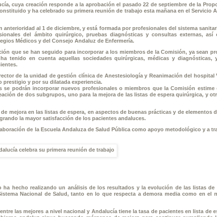
lucía, cuya creación responde a la aprobación el pasado 22 de septiembre de la Prop
constituido y ha celebrado su primera reunión de trabajo esta mañana en el Servicio 
n anterioridad al 1 de diciembre, y está formada por profesionales del sistema sanitar
fesionales del ámbito quirúrgico, pruebas diagnósticas y consultas externas, as
legios Médicos y del Consejo Andaluz de Enfermería.
ección que se han seguido para incorporar a los miembros de la Comisión, ya sean p
e ha tenido en cuenta aquellas sociedades quirúrgicas, médicas y diagnósticas, 
ientes.
ector de la unidad de gestión clínica de Anestesiología y Reanimación del hospital 
prestigio y por su dilatada experiencia.
s se podrán incorporar nuevos profesionales o miembros que la Comisión estime
ación de dos subgrupos, uno para la mejora de las listas de espera quirúrgica, y otr
de mejora en las listas de espera, en aspectos de buenas prácticas y de elementos d
grando la mayor satisfacción de los pacientes andaluces.
olaboración de la Escuela Andaluza de Salud Pública como apoyo metodológico y a tr
a hecho realizando un análisis de los resultados y la evolución de las listas de
Sistema Nacional de Salud, tanto en lo que respecta a demora media como en el
tre las mejores a nivel nacional y Andalucía tiene la tasa de pacientes en lista de 