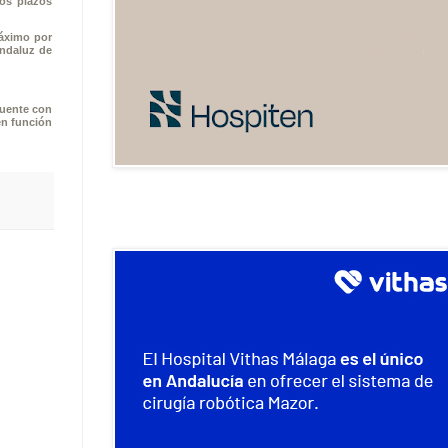
os plazos
máximo por
Andaluz de
cuente con
en función