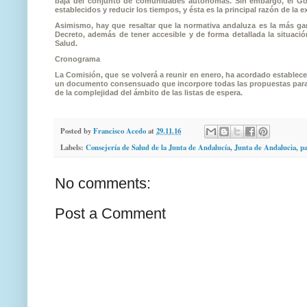
baja del conjunto de comunidades autónomas. Sin embargo, el Go
establecidos y reducir los tiempos, y ésta es la principal razón de la 
Asimismo, hay que resaltar que la normativa andaluza es la más g
Decreto, además de tener accesible y de forma detallada la situació
Salud.
Cronograma
La Comisión, que se volverá a reunir en enero, ha acordado estable
un documento consensuado que incorpore todas las propuestas para la
de la complejidad del ámbito de las listas de espera.
Posted by
Francisco Acedo
at
29.11.16
Labels:
Consejería de Salud de la Junta de Andalucía
,
Junta de Andalucia
,
pa
No comments:
Post a Comment