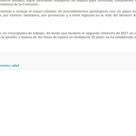
bierno andaluz sigue buscando márgenes de mejora para continuar cumpliendo l
existencia de la Comisión.
arantista e incluye el mayor número de procedimientos quirúrgicos con un plazo 
n por centros sanitarios, por provincias y a nivel regional en la web del Servicio 
cer un cronograma de trabajo, de modo que durante el segundo trimestre de 2017 se 
 gestión y mejora de las listas de espera en Andalucía. El plazo se ha establecido 
cientes
,
salud