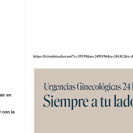
https://ti.tradetracker.net/?c=35539&m=2495196&a=261412&r=
air en
 con la