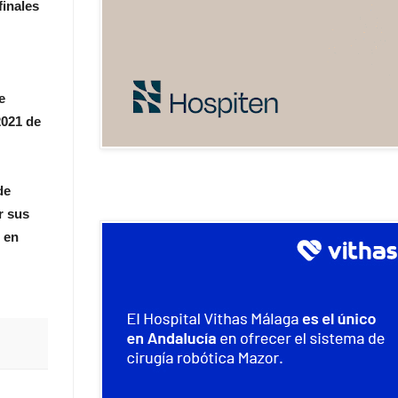
finales
e
2021 de
de
r sus
 en