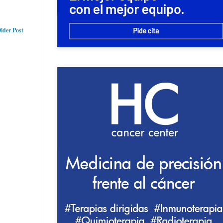
lder Post