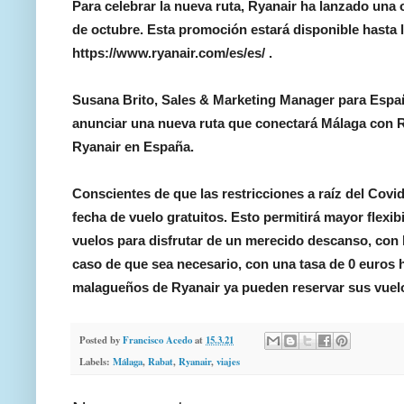
Para celebrar la nueva ruta, Ryanair ha lanzado una o
de octubre. Esta promoción estará disponible hasta
https://www.ryanair.com/es/es/ .
Susana Brito, Sales & Marketing Manager para Españ
anunciar una nueva ruta que conectará Málaga con Rab
Ryanair en España.
Conscientes de que las restricciones a raíz del Cov
fecha de vuelo gratuitos. Esto permitirá mayor flexib
vuelos para disfrutar de un merecido descanso, con 
caso de que sea necesario, con una tasa de 0 euros h
malagueños de Ryanair ya pueden reservar sus vuelo
Posted by
Francisco Acedo
at
15.3.21
Labels:
Málaga
,
Rabat
,
Ryanair
,
viajes