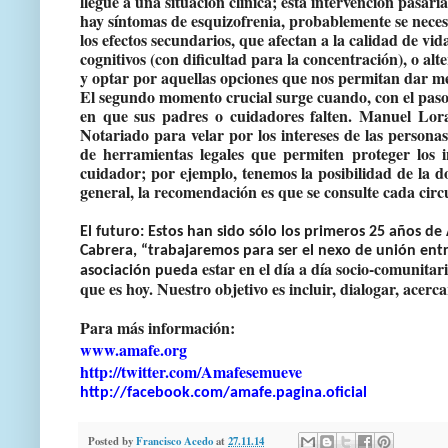
llegue a una situación clínica; esta intervención pasarí
hay síntomas de esquizofrenia, probablemente se necesi
los efectos secundarios, que afectan a la calidad de v
cognitivos (con dificultad para la concentración), o al
y optar por aquellas opciones que nos permitan dar m
El segundo momento crucial surge cuando, con el paso 
en que sus padres o cuidadores falten. Manuel L
Notariado para velar por los intereses de las persona
de herramientas legales que permiten proteger los i
cuidador; por ejemplo, tenemos la posibilidad de la 
general, la recomendación es que se consulte cada circun
El futuro:
Estos han sido sólo los primeros 25 años d
Cabrera, “trabajaremos para ser el nexo de unión entre
estar en el día a día socio-comunitar
asociación pueda
que es hoy. Nuestro objetivo es incluir, dialogar, acerc
Para más información:
www.amafe.org
http://twitter.com/Amafesemueve
http://facebook.com/amafe.pagina.oficial
Posted by
Francisco Acedo
at
27.11.14