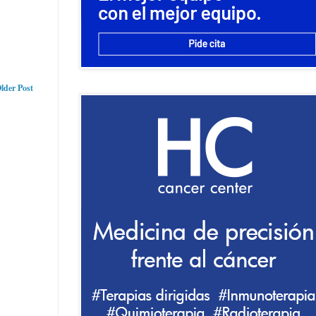
lder Post