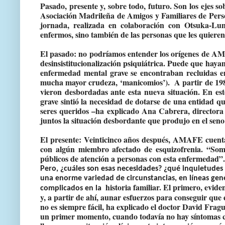
Pasado, presente y, sobre todo, futuro. Son los ejes so
Asociación Madrileña de Amigos y Familiares de Pers
jornada, realizada en colaboración con Otsuka-Lun
enfermos, sino también de las personas que les quieren
El pasado
: no podríamos entender los orígenes de AMA
desinsistitucionalización psiquiátrica. Puede que hay
enfermedad mental grave se encontraban recluidas en 
mucha mayor crudeza, ‘manicomios’). A partir de 1985,
vieron desbordadas ante esta nueva situación. En es
grave sintió la necesidad de dotarse de una entidad qu
seres queridos –ha explicado Ana Cabrera, director
juntos la situación desbordante que produjo en el seno d
El presente
: Veinticinco años después, AMAFE cuenta 
con algún miembro afectado de esquizofrenia. “Somo
públicos de atención a personas con esta enfermedad”.
Pero, ¿cuáles son esas necesidades? ¿qué inquietudes 
una enorme variedad de circunstancias, en líneas g
historia familiar. El primero, evide
complicados en la
y, a partir de ahí, aunar esfuerzos para conseguir que 
no es siempre fácil, ha explicado el doctor David Fra
un primer momento, cuando todavía no hay síntomas cla