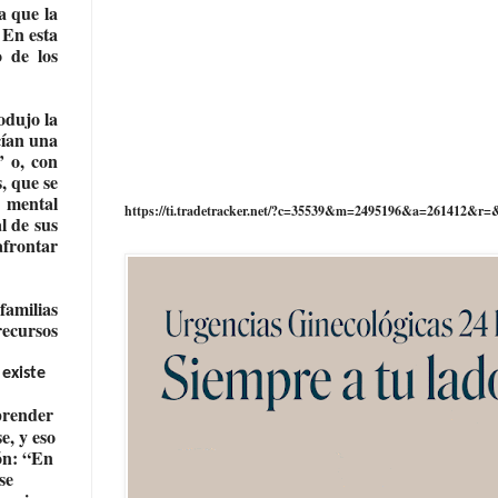
a que la
 En esta
 de los
odujo la
cían una
’ o, con
, que se
d mental
https://ti.tradetracker.net/?c=35539&m=2495196&a=261412&r=
l de sus
afrontar
familias
recursos
existe
mprender
e, y eso
ón: “En
se