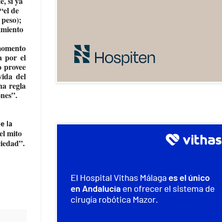
e, si ya
“el de
 peso);
tamiento
 momento
 por el
o provee
vida del
na regla
ones”.
e la
el mito
ciedad”.