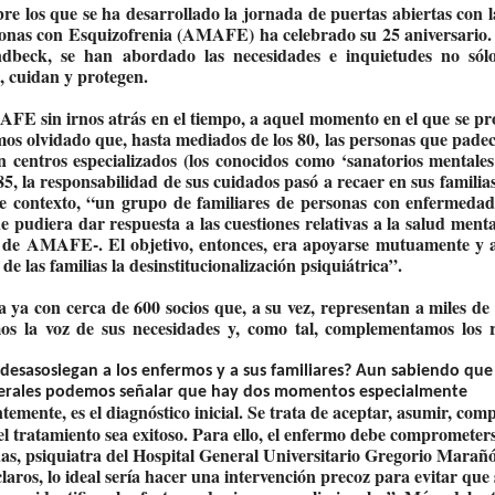
bre los que se ha desarrollado la jornada de puertas abiertas con l
onas con Esquizofrenia (AMAFE) ha celebrado su 25 aniversario.
dbeck, se han abordado las necesidades e inquietudes no sólo
, cuidan y protegen.
FE sin irnos atrás en el tiempo, a aquel momento en el que se pr
amos olvidado que, hasta mediados de los 80, las personas que pade
centros especializados (los conocidos como ‘sanatorios mentales
 la responsabilidad de sus cuidados pasó a recaer en sus familias
te contexto, “un grupo de familiares de personas con enfermeda
e pudiera dar respuesta a las cuestiones relativas a la salud menta
a de AMAFE-. El objetivo, entonces, era apoyarse mutuamente y 
e las familias la desinstitucionalización psiquiátrica”.
ya con cerca de 600 socios que, a su vez, representan a miles de 
s la voz de sus necesidades y, como tal, complementamos los 
desasosiegan a los enfermos y a sus familiares? Aun sabiendo que 
enerales podemos señalar que hay dos momentos especialmente
ntemente, es el diagnóstico inicial. Se trata de aceptar, asumir, co
el tratamiento sea exitoso. Para ello, el enfermo debe comprometers
guas, psiquiatra del Hospital General Universitario Gregorio Marañ
ros, lo ideal sería hacer una intervención precoz para evitar que 