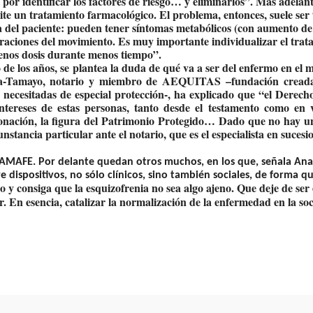
a por identificar los factores de riesgo… y eliminarlos”. Más adelant
te un tratamiento farmacológico. El problema, entonces, suele ser 
ida del paciente: pueden tener síntomas metabólicos (con aumento de
teraciones del movimiento. Es muy importante individualizar el tra
enos dosis durante menos tiempo”.
de los años, se plantea la duda de qué va a ser del enfermo en el
ora-Tamayo, notario y miembro de AEQUITAS –fundación creada
s necesitadas de especial protección-, ha explicado que “el Derech
ntereses de estas personas, tanto desde el testamento como en 
donación, la figura del Patrimonio Protegido… Dado que no hay u
stancia particular ante el notario, que es el especialista en sucesi
e AMAFE. Por delante quedan otros muchos, en los que, señala Ana
 dispositivos, no sólo clínicos, sino también sociales, de forma qu
io y consiga que la esquizofrenia no sea algo ajeno. Que deje de ser 
ar. En esencia, catalizar la normalización de la enfermedad en la so