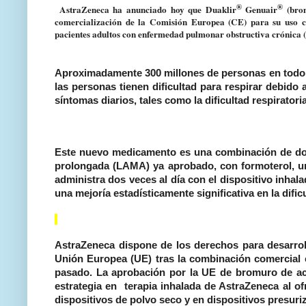
®
®
AstraZeneca ha anunciado hoy que Duaklir
Genuair
(brom
comercialización de la Comisión Europea (CE) para su uso c
pacientes adultos con enfermedad pulmonar obstructiva crónica
Aproximadamente 300 millones de personas en todo 
las personas tienen dificultad para respirar debido 
síntomas diarios, tales como la dificultad respirato
Este nuevo medicamento es una combinación de dosi
prolongada (LAMA) ya aprobado, con formoterol, un
administra dos veces al día con el dispositivo in
una mejoría estadísticamente significativa en la difi
AstraZeneca dispone de los derechos para desarroll
Unión Europea (UE) tras la combinación comercial es
pasado. La aprobación por la UE de bromuro de ac
estrategia en terapia inhalada de AstraZeneca al o
dispositivos de polvo seco y en dispositivos presuriz