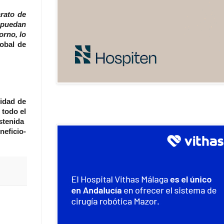
rato de
 puedan
orno, lo
lobal de
ridad de
 todo el
stenida
neficio-