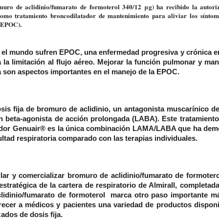
uro de aclidinio/fumarato de formoterol 340/12 μg) ha recibido la autori
omo tratamiento broncodilatador de mantenimiento para aliviar los síntom
 (EPOC).
el mundo sufren EPOC, una enfermedad progresiva y crónica en
a la limitación al flujo aéreo. Mejorar la función pulmonar y man
ria son aspectos importantes en el manejo de la EPOC.
s fija de bromuro de aclidinio, un antagonista muscarínico d
 beta-agonista de acción prolongada (LABA). Este tratamiento
halador Genuair® es la única combinación LAMA/LABA que ha de
cultad respiratoria comparado con las terapias individuales.
ar y comercializar bromuro de aclidinio/fumarato de formoter
tratégica de la cartera de respiratorio de Almirall,
completada
lidinio/fumarato de formoterol marca otro paso importante má
frecer a médicos y pacientes una variedad de productos dispon
ados de dosis fija.