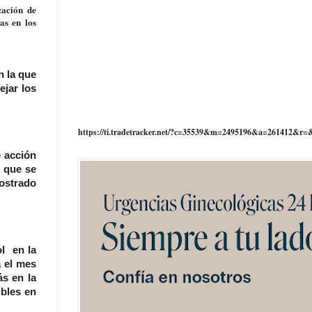
zación de
as en los
 la que
ejar los
https://ti.tradetracker.net/?c=35539&m=2495196&a=261412&r=
e acción
 que se
mostrado
ol en la
 el mes
s en la
ibles en