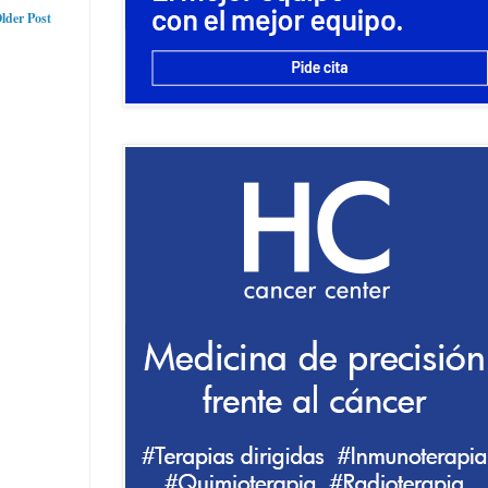
lder Post