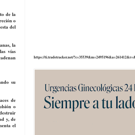
to de la
reción o
esta del
anas, la
las vías
ncadenan
https://ti.tradetracker.net/?c=35539&m=2495196&a=261412&r=
ando su
paces de
ulsión o
destruir
ad y, de
menta el