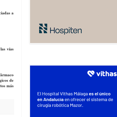
ciadas a
las vías
 fármaco
gicos de
 tos más