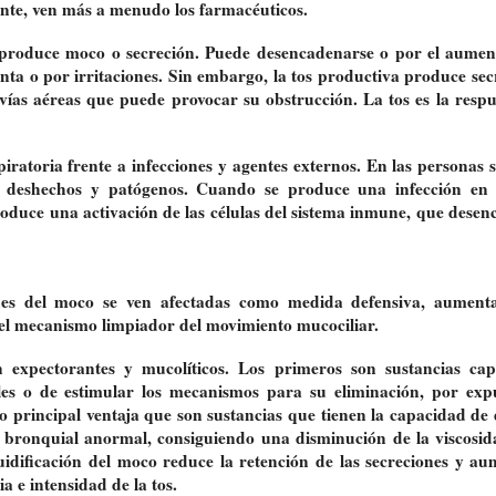
nte, ven más a menudo los farmacéuticos.
o produce moco o secreción. Puede desencadenarse o por el aumen
anta o por irritaciones. Sin embargo, la tos productiva produce sec
vías aéreas que puede provocar su obstrucción. La tos es la respu
ratoria frente a infecciones y agentes externos. En las personas s
de deshechos y patógenos. Cuando se produce una infección en 
 produce una activación de las células del sistema inmune, que dese
des del moco se ven afectadas como medida defensiva, aument
o el mecanismo limpiador del movimiento mucociliar.
an expectorantes y mucolíticos. Los primeros son sustancias ca
les o de estimular los mecanismos para su eliminación, por exp
o principal ventaja que son sustancias que tienen la capacidad de 
ión bronquial anormal, consiguiendo una disminución de la viscosid
uidificación del moco reduce la retención de las secreciones y au
a e intensidad de la tos.