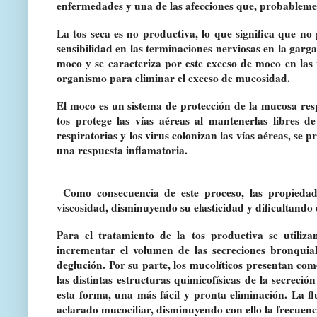
enfermedades y una de las afecciones que, probableme
La tos seca es no productiva, lo que significa que n
sensibilidad en las terminaciones nerviosas en la garg
moco y se caracteriza por este exceso de moco en las 
organismo para eliminar el exceso de mucosidad.
El moco es un sistema de protección de la mucosa respi
tos protege las vías aéreas al mantenerlas libres 
respiratorias y los virus colonizan las vías aéreas, se
una respuesta inflamatoria.
Como consecuencia de este proceso, las propieda
viscosidad, disminuyendo su elasticidad y dificultand
Para el tratamiento de la tos productiva se utiliz
incrementar el volumen de las secreciones bronquia
deglución. Por su parte, los mucolíticos presentan com
las distintas estructuras quimicofísicas de la secrec
esta forma, una más fácil y pronta eliminación. La fl
aclarado mucociliar, disminuyendo con ello la frecuenci