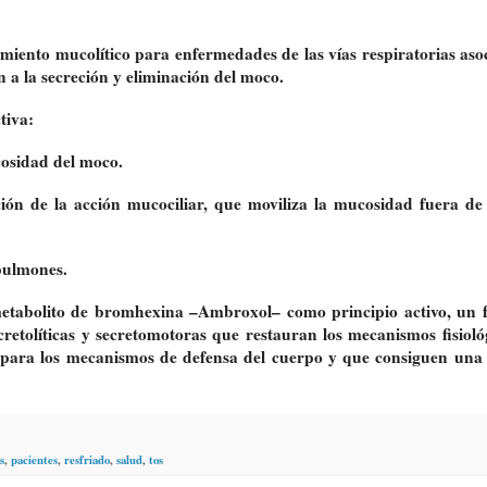
iento mucolítico para enfermedades de las vías respiratorias aso
 a la secreción y eliminación del moco.
tiva:
cosidad del moco.
ión de la acción mucociliar, que moviliza la mucosidad fuera de 
pulmones.
etabolito de bromhexina –Ambroxol– como principio activo, un
retolíticas y secretomotoras que restauran los mecanismos fisioló
s para los mecanismos de defensa del cuerpo y que consiguen una
s
,
pacientes
,
resfriado
,
salud
,
tos