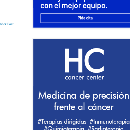
lder Post