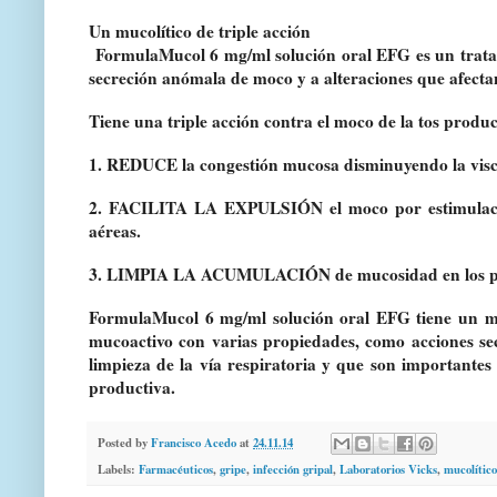
Un mucolítico de triple acción
FormulaMucol 6 mg/ml solución oral EFG es un tratam
secreción anómala de moco y a alteraciones que afectan
Tiene una
triple acción
contra el moco de la tos produc
1. REDUCE
la congestión mucosa disminuyendo la vis
2. FACILITA LA EXPULSIÓN
el moco por estimulac
aéreas
.
3. LIMPIA LA ACUMULACIÓN
de mucosidad en los 
FormulaMucol 6 mg/ml solución oral EFG tiene un m
mucoactivo con varias propiedades, como acciones sec
limpieza de la vía respiratoria y que son importante
productiva.
Posted by
Francisco Acedo
at
24.11.14
Labels:
Farmacéuticos
,
gripe
,
infección gripal
,
Laboratorios Vicks
,
mucolítico