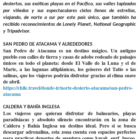
desiertos, sus exóticas playas en el Pacífico, sus valles tapizados
por viñedos y sus espectaculares cielos llenos de estrellas,
viajando, de norte a sur por este país único, que también ha
recibido reconocimientos de Lonely Planet, National Geographic
y Tripadvisor.
SAN PEDRO DE ATACAMA Y ALREDEDORES
San Pedro de Atacama es un destino mágico. Un antiguo
pueblo con calles de tierra y casas de adobe rodeado de paisajes
únicos en todo el planeta: desde El Valle de la Luna y el de
Marte, a las lagunas altiplánicas, los geiseres del Tatio o las
salinas, que los viajeros podrán disfrutar gracias al clima suave
de abril.
https://chile.travel/donde-ir/norte-desierto-atacama/san-pedro-
atacama
CALDERA Y BAHÍA INGLESA
Los viajeros que quieran disfrutar de balnearios, playas
paradisíacas y absoluto silencio encontrarán en la zona de
Caldera y Bahía Inglesa un destino ideal. Pero si se busca
descargar adrenalina, esta zona cuenta con espacios perfectos
para practicar deportes de aventura como kayak, surf, buceo,