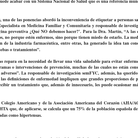
puede acabar con un Sistema Nacional de Salud que es una referencia mun
 una de las ponencias abordó la inconveniencia de etiquetar a personas 
Especialista en Medicina Familiar y Comunitaria y responsable de investi
cina
preventiva ¿Qué NO debemos hacer?’. Para la Dra. Martín, “
A las 
s, no porque estén enfermos, sino porque tienen miedo de estarlo. La med
ón de la industria farmacéutica, entre otras, ha generado la idea tan con
uebas o tratamientos
”.
o repara en la necesidad de llevar una vida saludable para evitar enferm
gramas o intervenciones de prevención, muchas de las cuales no están con
s adversos”. La responsable de investigación semFYC, además, ha querid
 las definiciones de enfermedad impliquen que grandes proporciones de 
ecibir un tratamiento que, además de innecesario, les puede ocasionar má
l Colegio Americano y de la Asociación Americana del Corazón (AHA/A
 HTA que, de aplicarse, se calcula que un 75% de la población española de
adas como hipertensas.