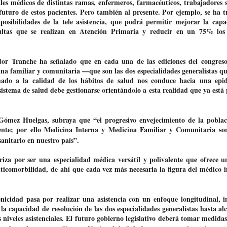
ales médicos de distintas ramas, enfermeros, farmacéuticos, trabajadores s
futuro de estos pacientes. Pero también al presente. Por ejemplo, se ha t
posibilidades de la tele asistencia, que podrá permitir mejorar la cap
ultas que se realizan en Atención Primaria y reducir en un 75% los 
ador Tranche ha señalado que en cada una de las ediciones del congres
a familiar y comunitaria —que son las dos especialidades generalistas qu
ado a la calidad de los hábitos de salud nos conduce hacia una epi
sistema de salud debe gestionarse orientándolo a esta realidad que ya está 
 Gómez Huelgas, subraya que “el progresivo envejecimiento de la pobla
iente; por ello Medicina Interna y Medicina Familiar y Comunitaria so
anitario en nuestro país”.
riza por ser una especialidad médica versátil y polivalente que ofrece u
lticomorbilidad, de ahí que cada vez más necesaria la figura del médico i
nicidad pasa por realizar una asistencia con un enfoque longitudinal, i
la capacidad de resolución de las dos especialidades generalistas hasta al
 niveles asistenciales. El futuro gobierno legislativo deberá tomar medida