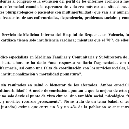
tentes al congreso es la evolución del perfil de los enfermos crónicos a m
a enfermedad cuando la esperanza de vida era más corta a situaciones 
entes pluripatológicos o pacientes con multimorbilidad) que van a ir aume
s frecuentes de sus enfermedades, dependencia, problemas sociales y emo
Servicio de Medicina Interna del Hospital de Requena, en Valencia, fac
a cardiaca tienen solo insuficiencia cardiaca; mientras que el 70% de ello
dico especialista en Medicina Familiar y Comunitaria y Subdirectora de
 hasta ahora se ha dado “una respuesta sanitaria fragmentada, con m
ifarmacia, así como una falta de coordinación con los servicios sociales, 
, institucionalización y mortalidad prematura”.
in resultados en salud o bienestar de los afectados. Ambas especiali
ltimorbilidad”. A modo de conclusión apuntan a que la mejora de estos 
no solo desde el punto de vista clínico, sino también social, psicológico, f
, y movilice recursos precozmente”. No se trata de un tema baladí si t
justados) estima que entre un 3 y un 4% de la población se encuentra