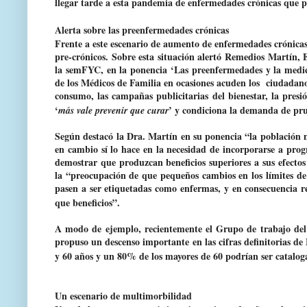
llegar tarde a esta pandemia de enfermedades crónicas que 
Alerta sobre las preenfermedades crónicas
Frente a este escenario
de aumento de enfermedades crónicas,
pre-crónicos. Sobre esta situación alertó Remedios Martín, 
la semFYC, en la ponencia ‘Las preenfermedades y la medi
de los Médicos de Familia en ocasiones acuden los ciudadano
consumo, las campañas publicitarias del bienestar, la presi
‘
’ y condiciona la demanda de pr
más vale prevenir que curar
Según destacó la Dra. Martín en su ponencia “la población n
en cambio sí lo hace en la necesidad de incorporarse a pro
demostrar que produzcan beneficios superiores a sus efecto
la “preocupación de que pequeños cambios en los límites de
pasen a ser etiquetadas como enfermas, y en consecuencia r
que beneficios”.
A modo de ejemplo, recientemente el Grupo de trabajo de
propuso un descenso importante en las cifras definitorias de
y 60 años y un 80% de los mayores de 60 podrían ser catalog
Un escenario de multimorbilidad