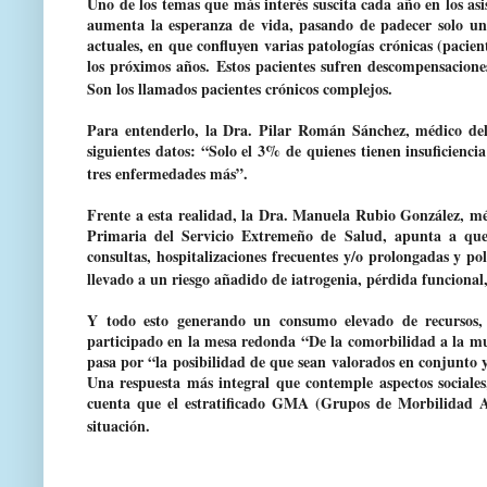
Uno de los temas que más interés suscita cada año en los asis
aumenta la esperanza de vida, pasando de padecer solo un
actuales, en que confluyen varias patologías crónicas (paci
los próximos años. Estos pacientes sufren descompensacione
Son los llamados pacientes crónicos complejos.
Para entenderlo, la Dra. Pilar Román Sánchez, médico del 
siguientes datos: “Solo el 3% de quienes tienen insuficienci
tres enfermedades más”.
Frente a esta realidad, la Dra. Manuela Rubio González, mé
Primaria del Servicio Extremeño de Salud, apunta a que
consultas, hospitalizaciones frecuentes y/o prolongadas y pol
llevado a un riesgo añadido de iatrogenia, pérdida funcional
Y todo esto generando un consumo elevado de recursos, s
participado en la mesa redonda “De la comorbilidad a la mu
pasa por “la posibilidad de que sean valorados en conjunto y 
Una respuesta más integral que contemple aspectos sociales
cuenta que el estratificado GMA (Grupos de Morbilidad A
situación.