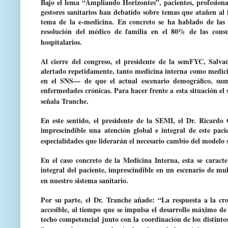
Bajo el lema “
Ampliando Horizontes”, p
acientes, profesion
gestores sanitarios han debatido sobre temas que atañen al 
tema de la e-medicina.
En concreto se ha hablado de las 
resolución del médico de familia en el 80% de las cons
hospitalarios.
Al cierre del congreso, el presidente de la semFYC, Salv
alertado repetidamente, tanto medicina interna como medicin
en el SNS— de que el actual escenario demográfico, sum
enfermedades crónicas. Para hacer frente a esta situación el 
señala Tranche.
En este sentido, el presidente de la SEMI, el Dr. Ricardo
imprescindible una atención global e integral de este pac
especialidades que liderarán el necesario cambio del modelo s
En el caso concreto de la Medicina Interna, esta se caracte
integral del paciente, imprescindible en un escenario de mu
en nuestro sistema sanitario.
Por su parte, el Dr. Tranche añade: “La respuesta a la cro
accesible, al tiempo que se impulsa el desarrollo máximo de 
techo competencial junto con la coordinación de los distintos