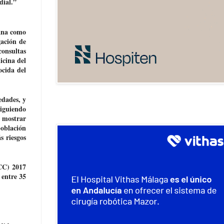
dial.”
sana como
gación de
consultas
icina del
ocida del
edades, y
siguiendo
o mostrar
población
s riesgos
CC) 2017
 entre 35