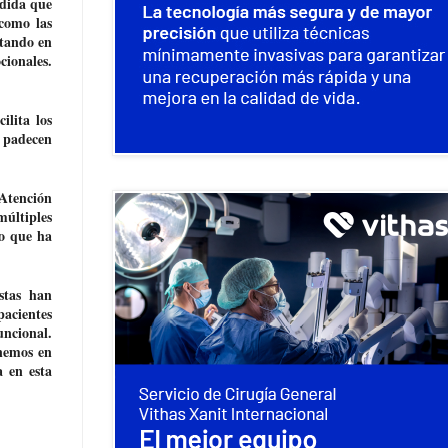
edida que
como las
ntando en
cionales.
ilita los
s padecen
 Atención
últiples
lo que ha
stas han
pacientes
uncional.
enemos en
 en esta