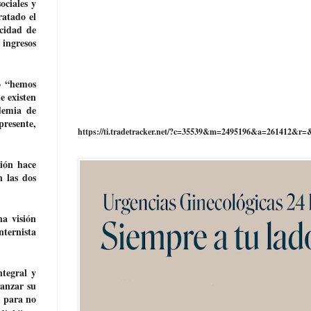
ociales y
ratado el
acidad de
ingresos
o “hemos
e existen
demia de
presente,
https://ti.tradetracker.net/?c=35539&m=2495196&a=261412&r=
ción hace
n las dos
na visión
nternista
ntegral y
canzar su
s para no