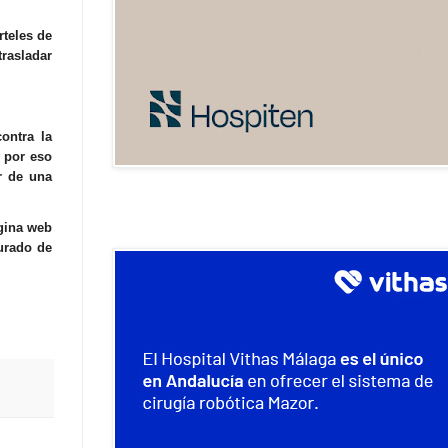
rteles de
trasladar
ontra la
y por eso
r de una
ágina web
urado de