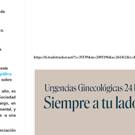
 de
zo.
a
https://ti.tradetracker.net/?c=35539&m=2495196&a=261412&r=
 este
gráfico
l sobre
l año, es
Sociedad
argo, en
mental, y
s -a una
enciación