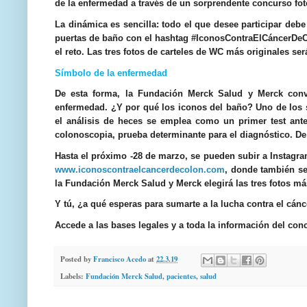
de la enfermedad a través de un sorprendente concurso fot
La dinámica es sencilla: todo el que desee participar debe
puertas de baño con el hashtag #IconosContraElCáncerDeCol
el reto. Las tres fotos de carteles de WC más originales s
Símbolo de la enfermedad
De esta forma, la Fundación Merck Salud y Merck convi
enfermedad. ¿Y por qué los iconos del baño? Uno de los sí
el análisis de heces se emplea como un primer test ante
colonoscopia, prueba determinante para el diagnóstico. De 
Hasta el próximo -28 de marzo, se pueden subir a Instagra
www.iconoscontraelcancerdecolon.com
, donde también se
la Fundación Merck Salud y Merck elegirá las tres fotos má
Y tú, ¿a qué esperas para sumarte a la lucha contra el cán
Accede a las bases legales y a toda la información del co
Posted by
Francisco Acedo
at
22.3.19
Labels:
Fundación Merck Salud
,
pacientes
,
salud