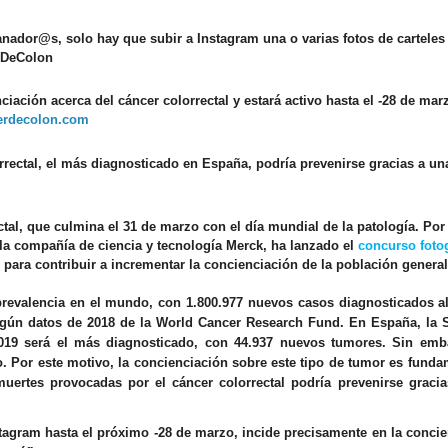
ganador@s, solo hay que subir a Instagram una o varias fotos de carteles
rDeColon
iación acerca del cáncer colorrectal y estará activo hasta el -28 de mar
erdecolon.com
rectal, el más diagnosticado en España, podría prevenirse gracias a un
tal, que culmina el 31 de marzo con el día mundial de la patología. Por
la compañía de ciencia y tecnología Merck, ha lanzado el
concurso foto
 para contribuir a incrementar la concienciación de la población genera
 prevalencia en el mundo, con 1.800.977 nuevos casos diagnosticados a
 según datos de 2018 de la World Cancer Research Fund. En España, la 
19 será el más diagnosticado, con 44.937 nuevos tumores. Sin emb
. Por este motivo, la concienciación sobre este tipo de tumor es funda
uertes provocadas por el cáncer colorrectal podría prevenirse gracia
tagram hasta el próximo -28 de marzo, incide precisamente en la conci