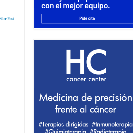
lder Post