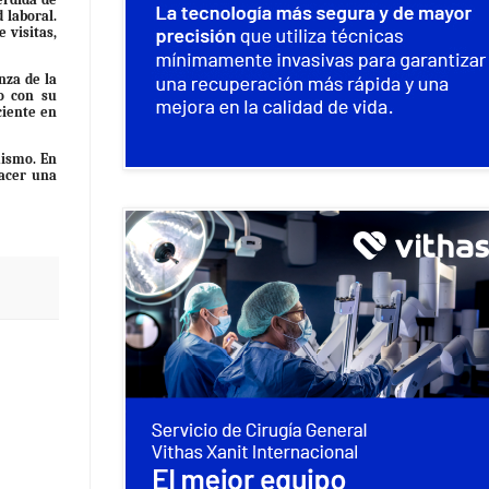
 laboral.
 visitas,
nza de la
o con su
ciente en
mismo. En
hacer una