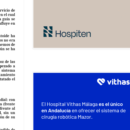
rvicio de
n el cual
a guía se
nfluye en
atoide ha
os no era
onemos de
gún se ha
oz de las
mpezado a
 sistema
atamiento
tatado el
dial: con
a (frente
frente al
, sin un
ión de su
érdida de