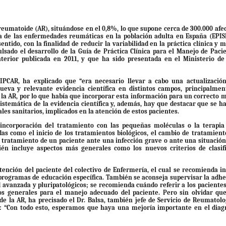
reumatoide (AR), situándose en el 0,8%, lo que supone cerca de 300.000 afe
ia de las enfermedades reumáticas en la población adulta en España (EPIS
ntido, con la finalidad de reducir la variabilidad en la práctica clínica y m
ulsado el desarrollo de la Guía de Práctica Clínica para el Manejo de Paci
terior publicada en 2011, y que ha sido presentada en el Ministerio de
UIPCAR, ha explicado que “era necesario llevar a cabo una actualizació
eva y relevante evidencia científica en distintos campos, principalmen
 la AR, por lo que había que incorporar esta información para un correcto 
sistemática de la evidencia científica y, además, hay que destacar que se h
les sanitarios, implicados en la atención de estos pacientes.
 incorporación del tratamiento con las pequeñas moléculas o la terapia 
as como el inicio de los tratamientos biológicos, el cambio de tratamien
l tratamiento de un paciente ante una infección grave o ante una situación
én incluye aspectos más generales como los nuevos criterios de clasif
tención del paciente del colectivo de Enfermería, el cual se recomienda i
 programas de educación específica. También se aconseja supervisar la adhe
 avanzada y pluripatológicos; se recomienda cuándo referir a los paciente
s generales para el manejo adecuado del paciente. Pero sin olvidar qu
e la AR, ha precisado el Dr. Balsa, también jefe de Servicio de Reumatolo
ue: “Con todo esto, esperamos que haya una mejoría importante en el diag