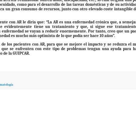
ocuidado, como para el desarrollo de las tareas domésticas y de su actividad
fica un gran consumo de recursos, junto con otro elevado coste intangible de
iente con AR le diría que: “La AR es una enfermedad crónica que, a semeja
ue evidentemente tiene un tratamiento y que, si sigue ese tratamient
u enfermedad se vayan a reducir enormemente. Por tanto, creo que un pa
medad es mucho más optimista de lo que podía ser hace 10 años”.
 de los pacientes con AR, para que se mejore el impacto y se reduzca el 
ios que se enfrenten con este tipo de problemas tengan una ayuda para 
co de la GUIPCAR.
matología