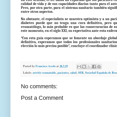
calidad de vida y de sus capacidades diarias tanto para el aut
Pero, por otra parte, para el sistema sanitario también signi
entre otros aspectos.
No obstante, el especialista se muestra optimista y a un pac
diabetes puede que no tenga una cura definitiva, pero q
reumatólogo, lo más probable es que las consecuencias de s
este momento, en el siglo XXI, su expectativa ante esta enfer
“Con esta guía esperamos que se fomente un abordaje global
definitiva, esperamos que todos los profesionales sanitar
elección lo más precisa posible”, concluye el coordinador clíni
Posted by
Francisco Acedo
at
18.3.19
Labels:
artritis reumatoide
,
pacientes
,
salud
,
SER
,
Sociedad Española de Reu
No comments:
Post a Comment