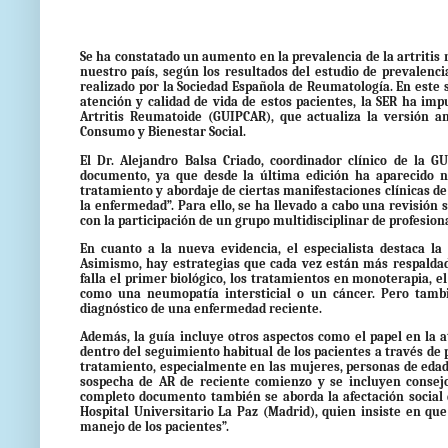
Se ha constatado un aumento en la prevalencia de la artritis 
nuestro país, según los resultados del estudio de prevalenc
realizado por la Sociedad Española de Reumatología. En este se
atención y calidad de vida de estos pacientes, la SER ha imp
Artritis Reumatoide (GUIPCAR), que actualiza la versión an
Consumo y Bienestar Social.
El Dr. Alejandro Balsa Criado, coordinador clínico de la G
documento, ya que desde la última edición ha aparecido nu
tratamiento y abordaje de ciertas manifestaciones clínicas de
la enfermedad”. Para ello, se ha llevado a cabo una revisión 
con la participación de un grupo multidisciplinar de profesiona
En cuanto a la nueva evidencia, el especialista destaca la
Asimismo, hay estrategias que cada vez están más respaldad
falla el primer biológico, los tratamientos en monoterapia, e
como una neumopatía intersticial o un cáncer. Pero tambi
diagnóstico de una enfermedad reciente.
Además, la guía incluye otros aspectos como el papel en la a
dentro del seguimiento habitual de los pacientes a través de
tratamiento, especialmente en las mujeres, personas de edad
sospecha de AR de reciente comienzo y se incluyen consejo
completo documento también se aborda la afectación social d
Hospital Universitario La Paz (Madrid), quien insiste en q
manejo de los pacientes”.