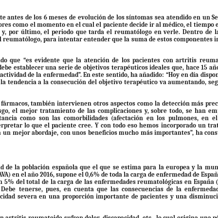
ente antes de los 6 meses de evolución de los síntomas sea atendido en un Se
res como el momento en el cual el paciente decide ir al médico, el tiempo e
 y, por último, el periodo que tarda el reumatólogo en verle. Dentro de l
el reumatólogo, para intentar entender que la suma de estos componentes i
do que “es evidente que la atención de los pacientes con artritis reum
be establecer una serie de objetivos terapéuticos ideales que, hace 15 añ
a actividad de la enfermedad”. En este sentido, ha añadido: “Hoy en día disp
 la tendencia a la consecución del objetivo terapéutico va aumentando, se
s fármacos, también intervienen otros aspectos como la detección más prec
sgo, el mejor tratamiento de las complicaciones y, sobre todo, se han e
tancia como son las comorbilidades (afectación en los pulmones, en el
erpretar lo que el paciente cree. Y con todo eso hemos incorporado un tr
un mejor abordaje, con unos beneficios mucho más importantes”, ha cons
 de la población española que el que se estima para la europea y la mun
AVA) en el año 2016, supone el 0,6% de toda la carga de enfermedad de Españ
n 5% del total de la carga de las enfermedades reumatológicas en España (
 Debe tenerse, pues, en cuenta que las consecuencias de la enfermedad
cidad severa en una proporción importante de pacientes y una disminuc
n artritis reumatoide sufren dolor, discapacidad, etc., lo cual origina una p