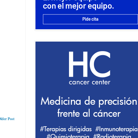
lder Post