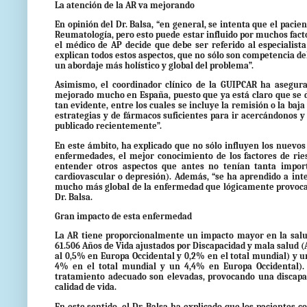
La atención de la AR va mejorando
En opinión del Dr. Balsa, “en general, se intenta que el paci
Reumatología, pero esto puede estar influido por muchos facto
el médico de AP decide que debe ser referido al especialista
explican todos estos aspectos, que no sólo son competencia d
un abordaje más holístico y global del problema”.
Asimismo, el coordinador clínico de la GUIPCAR ha asegura
mejorado mucho en España, puesto que ya está claro que se de
tan evidente, entre los cuales se incluye la remisión o la baj
estrategias y de fármacos suficientes para ir acercándonos y
publicado recientemente”.
En este ámbito, ha explicado que no sólo influyen los nuevo
enfermedades, el mejor conocimiento de los factores de rie
entender otros aspectos que antes no tenían tanta impor
cardiovascular o depresión). Además, “se ha aprendido a int
mucho más global de la enfermedad que lógicamente provoca 
Dr. Balsa.
Gran impacto de esta enfermedad
La AR tiene proporcionalmente un impacto mayor en la salud
61.506 Años de Vida ajustados por Discapacidad y mala salud (
al 0,5% en Europa Occidental y 0,2% en el total mundial) y u
4% en el total mundial y un 4,4% en Europa Occidental).
tratamiento adecuado son elevadas, provocando una discapa
calidad de vida.
En este sentido, el Dr. Balsa ha explicado que los pacientes co