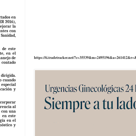
ctados en
ER 2016),
ejorar la
entes con
 Sanidad,
n de este
te, en el
https://ti.tradetracker.net/?c=35539&m=2495196&a=261412&r=
manejo de
a contado
dirigida.
to cuando
 especial
icación y
ncorporar
rencia al
s con una
e en este
gía en el
nóstico y