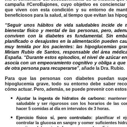
,
campaña
#CeroBajones
cuyo objetivo es concienciar
que viven con esta condición y su entorno de mant
beneficiosos para la salud, al tiempo que evitan las hipo
“Seguir unos hábitos de vida saludables incide de m
bienestar físico y mental de las personas, pero, adem
conviven con la diabetes es fundamental. Sin emba
planificado o desajustes en la alimentación pueden ca
muy temida por los pacientes: las hipoglucemias gr
Miriam Rubio de Santos, responsable del área médica
España
. “Durante estos episodios, el nivel de azúcar e
asocia con un empeoramiento cognitivo y obliga a que 
de otra persona para recuperarse”
añade la Dra. Rubio.
,
Para que las personas con diabetes puedan sup
hipoglucemia grave, todo su entorno debe saber reco
cómo actuar. Pero, además, se puede prevenir con estos
Ajustar la ingesta de hidratos de carbono:
mantener 
saludable y ser rigurosos con los horarios de las co
hacer 5 comidas al día en intervalos de 3 horas.
Ejercicio físico sí, pero controlado:
planificar el ej
controlar la glucosa en sangre y comer suficientes hid