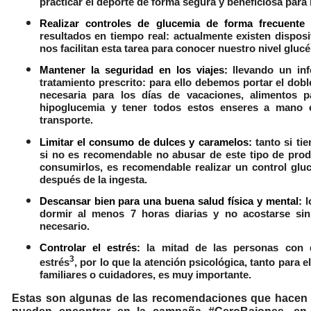
practicar el deporte de forma segura y beneficiosa para 
Realizar controles de glucemia de forma frecuente
resultados en tiempo real: actualmente existen disposi
nos facilitan esta tarea para conocer nuestro nivel gluc
Mantener la seguridad en los viajes:
llevando un in
tratamiento prescrito: para ello debemos portar el dob
necesaria para los días de vacaciones, alimentos 
hipoglucemia y tener todos estos enseres a mano 
transporte.
Limitar el consumo de dulces y caramelos:
tanto si ti
si no es recomendable no abusar de este tipo de pro
consumirlos, es recomendable realizar un control gl
después de la ingesta.
Descansar bien para una buena salud física y mental:
l
dormir al menos 7 horas diarias y no acostarse si
necesario.
Controlar el estrés:
la mitad de las personas con 
3
estrés
, por lo que la atención psicológica, tanto para 
familiares o cuidadores, es muy importante.
Estas son algunas de las recomendaciones que hacen 