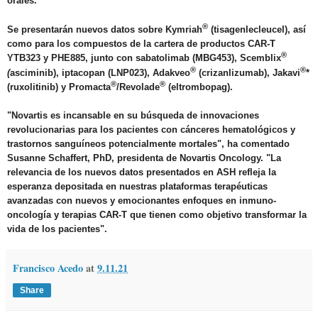
orales.
®
Se presentarán nuevos datos sobre Kymriah
(tisagenlecleucel), así
como para los compuestos de la cartera de productos CAR-T
®
YTB323 y PHE885, junto con sabatolimab (MBG453), Scemblix
®
®
(
asciminib), iptacopan (LNP023), Adakveo
(crizanlizumab), Jakavi
*
®
®
(ruxolitinib) y Promacta
/Revolade
(eltrombopag).
"Novartis es incansable en su búsqueda de innovaciones
revolucionarias para los pacientes con cánceres hematológicos y
trastornos sanguíneos potencialmente mortales", ha comentado
Susanne Schaffert, PhD, presidenta de Novartis Oncology. "La
relevancia de los nuevos datos presentados en ASH refleja la
esperanza depositada en nuestras plataformas terapéuticas
avanzadas con nuevos y emocionantes enfoques en inmuno-
oncología y terapias CAR-T que tienen como objetivo transformar la
vida de los pacientes".
Francisco Acedo
at
9.11.21
Share