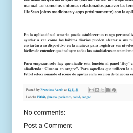
manual, así como los síntomas relacionados para ver las te
LifeScan (otros medidores y apps próximamente) con la apli
En la aplicación el usuario puede establecer un rango personali
ayudar a ver cómo los hábitos diarios pueden afectar a sus ni
enviarán a su dispositivo en la muñeca para registrar sus niveles
fáciles de entender que incluyen todas las estadísticas en un mism
Para empezar, solo hay que añadir esta función al panel ‘Hoy’ en
añadiendo “Glucosa en sangre”. Para aquellos que utilicen la 
Fitbit seleccionando el icono de ajustes en la sección de Glucosa e
Posted by
Francisco Acedo
at
12.11.21
Labels:
Fitbit
,
glucosa
,
pacientes
,
salud
,
sangre
No comments:
Post a Comment