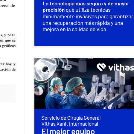
Reveal de
s, y para
ón que se
n gráficas
tar hoy, y
cación de