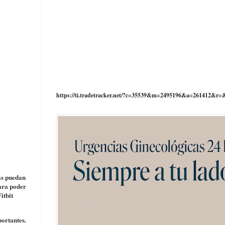
https://ti.tradetracker.net/?c=35539&m=2495196&a=261412&r=
as puedan
para poder
itbit
ortantes.