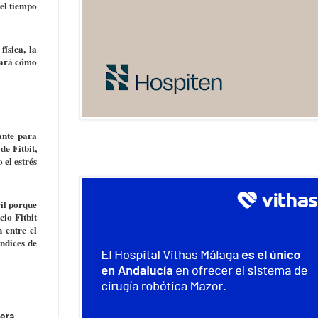
del tiempo
ísica, la
rvará cómo
ante para
de Fitbit,
 el estrés
cil porque
cio Fitbit
 entre el
índices de
nera