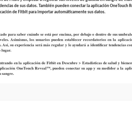
ndencias de sus datos. También pueden conectar la aplicación OneTouch 
cación de Fitbit para importar automáticamente sus datos.
zado para saber cuándo se está por encima, por debajo o dentro de sus umbrale
veles. Asimismo, los usuarios pueden establecer recordatorios en la aplicaci
. Así, su experiencia será más regular y le ayudará a identificar tendencias co
o lugar.
trando en la aplicación de Fitbit en Descubre > Estadísticas de salud y bienes
aplicación OneTouch Reveal™, pueden conectar su app y su medidor a la apli
n sangre.