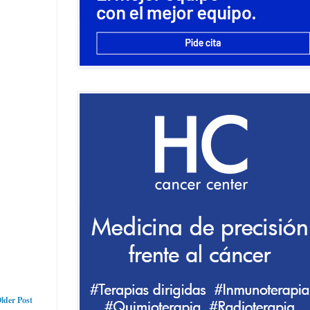
lder Post