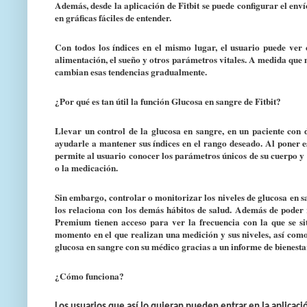
Además, desde la aplicación de Fitbit se puede configurar el envío
en gráficas fáciles de entender.
Con todos los índices en el mismo lugar, el usuario puede ver 
alimentación, el sueño y otros parámetros vitales. A medida que m
cambian esas tendencias gradualmente.
¿Por qué es tan útil la función Glucosa en sangre de Fitbit?
Llevar un control de la glucosa en sangre, en un paciente con
ayudarle a mantener sus índices en el rango deseado. Al poner es
permite al usuario conocer los parámetros únicos de su cuerpo y c
o la medicación.
Sin embargo, controlar o monitorizar los niveles de glucosa en s
los relaciona con los demás hábitos de salud. Además de poder re
Premium tienen acceso para ver la frecuencia con la que se si
momento en el que realizan una medición y sus niveles, así como 
glucosa en sangre con su médico gracias a un informe de bienestar
¿Cómo funciona?
Los usuarios que así lo quieran pueden entrar en la aplicaci