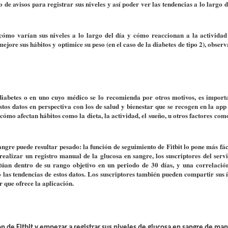
 de avisos para registrar sus niveles y así poder ver las tendencias a lo largo 
cómo varían sus niveles a lo largo del día y cómo reaccionan a la actividad f
ejore sus hábitos y optimice su peso (en el caso de la diabetes de tipo 2), obse
 diabetes o en uno cuyo médico se lo recomienda por otros motivos, es import
tos datos en perspectiva con los de salud y bienestar que se recogen en la app 
ómo afectan hábitos como la dieta, la actividad, el sueño, u otros factores como
angre puede resultar pesado: la función de seguimiento de Fitbit lo pone más fá
alizar un registro manual de la glucosa en sangre, los suscriptores del servi
túan dentro de su rango objetivo en un periodo de 30 días, y una correlación
las tendencias de estos datos. Los suscriptores también pueden compartir sus 
 que ofrece la aplicación.
ón de Fitbit y empezar a registrar sus niveles de glucosa en sangre de ma