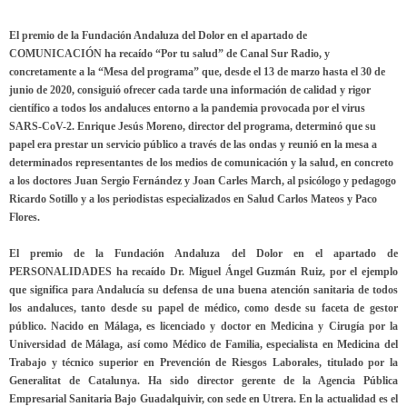
El premio de la Fundación Andaluza del Dolor en el apartado de
COMUNICACIÓN ha recaído
“Por tu salud”
de Canal Sur Radio, y
concretamente a la
“Mesa del programa”
que, desde el 13 de marzo hasta el 30 de
junio de 2020, consiguió ofrecer cada tarde una información de calidad y rigor
científico a todos los andaluces entorno a la pandemia provocada por el virus
SARS-CoV-2. Enrique Jesús Moreno, director del programa, determinó que su
papel era prestar un servicio público a través de las ondas y reunió en la mesa a
determinados representantes de los medios de comunicación y la salud, en concreto
a los doctores Juan Sergio Fernández y Joan Carles March, al psicólogo y pedagogo
Ricardo Sotillo y a los periodistas especializados en Salud Carlos Mateos y Paco
Flores.
El premio de la Fundación Andaluza del Dolor en el apartado de
PERSONALIDADES ha recaído
Dr. Miguel Ángel Guzmán Ruiz
, por el ejemplo
que significa para Andalucía su defensa de una buena atención sanitaria de todos
los andaluces, tanto desde su papel de médico, como desde su faceta de gestor
público. Nacido en Málaga, es licenciado y doctor en Medicina y Cirugía por la
Universidad de Málaga, así como Médico de Familia, especialista en Medicina del
Trabajo y técnico superior en Prevención de Riesgos Laborales, titulado por la
Generalitat de Catalunya. Ha sido director gerente de la Agencia Pública
Empresarial Sanitaria Bajo Guadalquivir, con sede en Utrera. En la actualidad es el