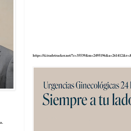
https://ti.tradetracker.net/?c=35539&m=2495196&a=261412&r=
a.