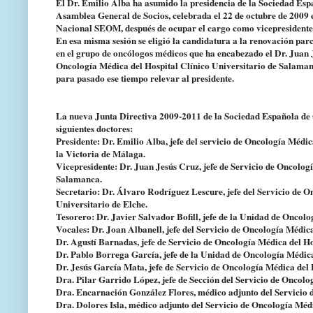
El Dr. Emilio Alba ha asumido la presidencia de la Sociedad Es
Asamblea General de Socios, celebrada el 22 de octubre de 2009 
Nacional SEOM, después de ocupar el cargo como vicepresidente
En esa misma sesión se eligió la candidatura a la renovación par
en el grupo de oncólogos médicos que ha encabezado el Dr. Juan 
Oncología Médica del Hospital Clínico Universitario de Salaman
para pasado ese tiempo relevar al presidente.
La nueva Junta Directiva 2009-2011 de la Sociedad Española de
siguientes doctores:
Presidente: Dr. Emilio Alba, jefe del servicio de Oncología Médi
la Victoria de Málaga.
Vicepresidente: Dr. Juan Jesús Cruz, jefe de Servicio de Oncolog
Salamanca.
Secretario: Dr. Álvaro Rodríguez Lescure, jefe del Servicio de 
Universitario de Elche.
Tesorero: Dr. Javier Salvador Bofill, jefe de la Unidad de Oncolo
Vocales: Dr. Joan Albanell, jefe del Servicio de Oncología Médic
Dr. Agustí Barnadas, jefe de Servicio de Oncología Médica del Ho
Dr. Pablo Borrega García, jefe de la Unidad de Oncología Médic
Dr. Jesús García Mata, jefe de Servicio de Oncología Médica del
Dra. Pilar Garrido López, jefe de Sección del Servicio de Oncol
Dra. Encarnación González Flores, médico adjunto del Servicio 
Dra. Dolores Isla, médico adjunto del Servicio de Oncología Méd