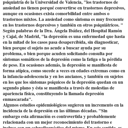
psiquiatría de la Universidad de Valencia, "los trastornos de
ansiedad no tienen porqué convertirse en trastornos depresivos,
aunque en ocasiones exista comorbilidad entre ambos o
trastornos mixtos. La ansiedad como síntoma es muy frecuente
en los trastornos depresivos y también en otros psiquiátricos. "
Según palabras de la Dra. Ángela Ibáñez, del Hospital Ramón
y Cajal, de Madrid, "la depresión es una enfermedad que hasta
en la mitad de los casos pasa desapercibida, sin diagnosticar,
bien porque el sujeto no acude a buscar ayuda por su
problema, o bien porque acuden solicitando consulta por
síntomas somáticos de la depresión como la fatiga o la pérdida
de peso. En ocasiones además, la depresión se manifiesta de
forma atípica, como sucede a veces en edades extremas como en
la infancia-adolescencia y en los ancianos, y también en sujetos
en los que los síntomas psíquicos de la depresión quedan en un
segundo plano y ésta se manifiesta a través de molestias de
apariencia física, constituyendo la llamada depresión
enmascarada".
Algunos estudios epidemiológicos sugieren un incremento en la
incidencia de la depresión en las últimas décadas. "Sin
embargo esta afirmación es controvertida y probablemente
relacionada con un mejor reconocimiento del trastorno e
incluso con un sobrediagnóstico del mismo. En este sentido, es