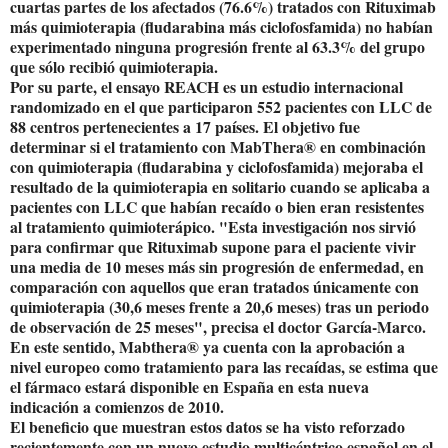
cuartas partes de los afectados (76.6%) tratados con Rituximab
más quimioterapia (fludarabina más ciclofosfamida) no habían
experimentado ninguna progresión frente al 63.3% del grupo
que sólo recibió quimioterapia.
Por su parte, el ensayo REACH es un estudio internacional
randomizado en el que participaron 552 pacientes con LLC de
88 centros pertenecientes a 17 países. El objetivo fue
determinar si el tratamiento con MabThera® en combinación
con quimioterapia (fludarabina y ciclofosfamida) mejoraba el
resultado de la quimioterapia en solitario cuando se aplicaba a
pacientes con LLC que habían recaído o bien eran resistentes
al tratamiento quimioterápico. "Esta investigación nos sirvió
para confirmar que Rituximab supone para el paciente vivir
una media de 10 meses más sin progresión de enfermedad, en
comparación con aquellos que eran tratados únicamente con
quimioterapia (30,6 meses frente a 20,6 meses) tras un periodo
de observación de 25 meses", precisa el doctor García-Marco.
En este sentido, Mabthera® ya cuenta con la aprobación a
nivel europeo como tratamiento para las recaídas, se estima que
el fármaco estará disponible en España en esta nueva
indicación a comienzos de 2010.
El beneficio que muestran estos datos se ha visto reforzado
recientemente con un nuevo estudio multicéntrico español en el