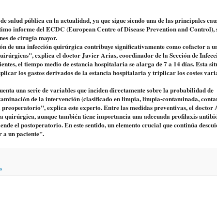
 salud pública en la actualidad, ya que sigue siendo una de las principales cau
ltimo informe del ECDC (European Centre of Disease Prevention and Control), s
nes de cirugía mayor.
ón de una infección quirúrgica contribuye significativamente como cofactor a u
uirúrgicas", explica el doctor Javier Arias, coordinador de la Sección de Infecc
ntes, el tiempo medio de estancia hospitalaria se alarga de 7 a 14 días. Esta si
licar los gastos derivados de la estancia hospitalaria y triplicar los costes vari
cuenta una serie de variables que inciden directamente sobre la probabilidad de
ntaminación de la intervención (clasificado en limpia, limpia-contaminada, cont
el preoperatorio", explica este experto. Entre las medidas preventivas, el doctor 
a quirúrgica, aunque también tiene importancia una adecuada profilaxis antibió
iende el postoperatorio. En este sentido, un elemento crucial que continúa descu
r a un paciente".
s