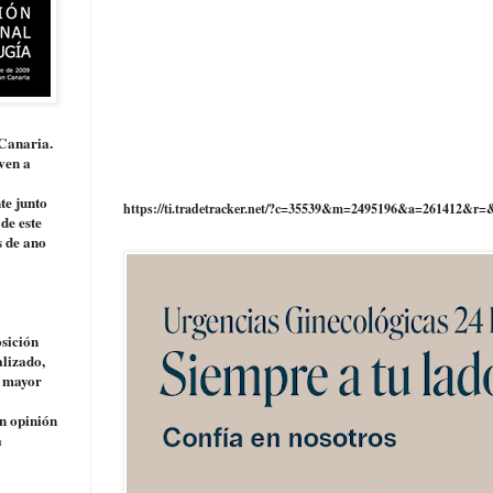
 Canaria.
even a
te junto
https://ti.tradetracker.net/?c=35539&m=2495196&a=261412&r=
de este
s de ano
osición
alizado,
a mayor
En opinión
a