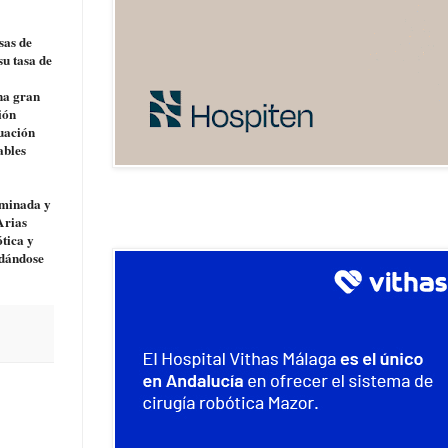
sas de
u tasa de
na gran
ión
tuación
ables
aminada y
Arias
tica y
idándose