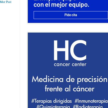
lder Post