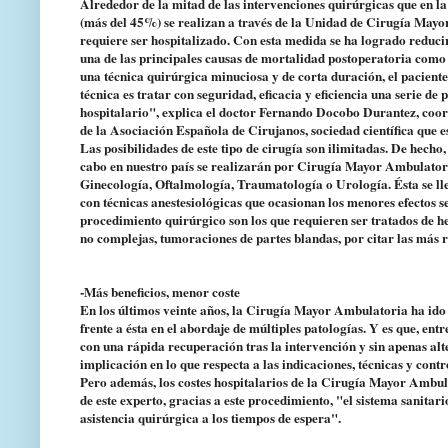
Alrededor de la mitad de las intervenciones quirúrgicas que en la 
(más del 45%) se realizan a través de la Unidad de Cirugía Mayo
requiere ser hospitalizado. Con esta medida se ha logrado reducir
una de las principales causas de mortalidad postoperatoria como 
una técnica quirúrgica minuciosa y de corta duración, el paciente 
técnica es tratar con seguridad, eficacia y eficiencia una serie d
hospitalario", explica el doctor Fernando Docobo Durantez, coo
de la Asociación Española de Cirujanos, sociedad científica que
Las posibilidades de este tipo de cirugía son ilimitadas. De hecho
cabo en nuestro país se realizarán por Cirugía Mayor Ambulator
Ginecología, Oftalmología, Traumatología o Urología. Ésta se ll
con técnicas anestesiológicas que ocasionan los menores efectos s
procedimiento quirúrgico son los que requieren ser tratados de her
no complejas, tumoraciones de partes blandas, por citar las más r
-Más beneficios, menor coste
En los últimos veinte años, la Cirugía Mayor Ambulatoria ha ido
frente a ésta en el abordaje de múltiples patologías. Y es que, entr
con una rápida recuperación tras la intervención y sin apenas alt
implicación en lo que respecta a las indicaciones, técnicas y cont
Pero además, los costes hospitalarios de la Cirugía Mayor Ambula
de este experto, gracias a este procedimiento, "el sistema sanita
asistencia quirúrgica a los tiempos de espera".