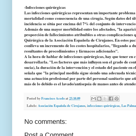
-Infecciones quirúrgicas
Las infecciones quirúrgicas representan un importante problema de
mortalidad como consecuencia de una cirugía. Según datos del ú
incidencia se sitúa por encima del 7% del conjunto de intervencio
Además de una mayor morbilidad entre los afectados, "la aparici
proporción de fallecimientos atribuibles a otras complicaciones q
Quirúrgica de la Asociación Española de Cirujanos. En estos pacie
conlleva un incremento de los costes hospitalarios, "llegando a dup
resultantes de procedimientos y fármacos adicionales".
A la hora de hablar de infecciones quirúrgicas, hay que tener en 
desarrollarla. "Los factores que más influyen son el grado de co
sucia), la duración de la intervención y el estado del paciente en 
señala que "la principal medida sigue siendo una adecuada técnic
una actuación profesional por parte del personal sanitario que at
más de lo debido es el lavado/antisepsia de manos antes de atende
Posted by
Francisco Acedo
at
23.10.09
Labels:
Asociación Española de Cirujanos
,
infecciones quirúrgicas
,
Las Palma
No comments:
Post a Comment