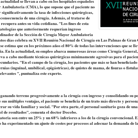
actualidad se llevan a cabo en los hospitales españoles
r Ambulatoria (CMA), lo que supone que el paciente no
 significativamente la tasa de infecciones quirúrgicas,
consecuencia de una cirugía. Además, al tratarse de
recupera antes su vida cotidiana. "Los fines de esta
e patologías que anteriormente requerían ingreso
rdinador de la Sección de Cirugía Mayor Ambulatoria
 estos días celebra su XVII Reunión Nacional de Cirugía en Las Palmas de Gran
, se estima que en los próximos años el 80% de todas las intervenciones que se ll
ia. En la actualidad, su empleo abarca numerosas áreas como Cirugía General,
eva a cabo mediante técnicas quirúrgicas mínimamente agresivas para el pacien
ecundarios. "En el campo de la cirugía, los pacientes que más se han beneficiado 
nias (inguinal, umbilical, epigástricas), de quistes de mama, de fisuras o fístula
elevantes ", puntualiza este experto.
 ganando terreno progresivamente a la cirugía con ingreso y consolidando su p
e sus múltiples ventajas, el paciente se beneficia de un trato más directo y person
erar su vida familiar y social. "Por otra parte, el personal sanitario goza de un
rol de resultados", comenta el doctor Docobo.
toria son entre un 25% y un 68% inferiores a los de la cirugía convencional. 
rio ha experimentado un ajuste de costes por procesos al adecuar la demanda de l