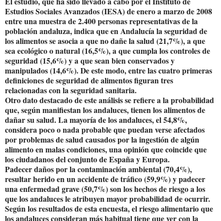
El estudio, que ha sido llevado a cabo por el Instituto de
Estudios Sociales Avanzados (IESA) de enero a marzo de 2008
entre una muestra de 2.400 personas representativas de la
población andaluza, indica que en Andalucía la seguridad de
los alimentos se asocia a que no dañe la salud (21,7%), a que
sea ecológico o natural (16,5%), a que cumpla los controles de
seguridad (15,6%) y a que sean bien conservados y
manipulados (14,6%). De este modo, entre las cuatro primeras
definiciones de seguridad de alimentos figuran tres
relacionadas con la seguridad sanitaria.
Otro dato destacado de este análisis se refiere a la probabilidad
que, según manifiestan los andaluces, tienen los alimentos de
dañar su salud. La mayoría de los andaluces, el 54,8%,
considera poco o nada probable que puedan verse afectados
por problemas de salud causados por la ingestión de algún
alimento en malas condiciones, una opinión que coincide que
los ciudadanos del conjunto de España y Europa.
Padecer daños por la contaminación ambiental (70,4%),
resultar herido en un accidente de tráfico (59,9%) y padecer
una enfermedad grave (50,7%) son los hechos de riesgo a los
que los andaluces le atribuyen mayor probabilidad de ocurrir.
Según los resultados de esta encuesta, el riesgo alimentario que
los andaluces consideran más habitual tiene que ver con la