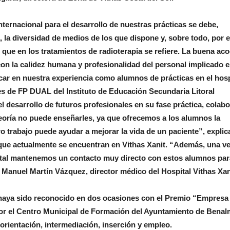
Internacional para el desarrollo de nuestras prácticas se debe,
, la diversidad de medios de los que dispone y, sobre todo, por e
 que en los tratamientos de radioterapia se refiere. La buena ac
n la calidez humana y profesionalidad del personal implicado 
car en nuestra experiencia como alumnos de prácticas en el hosp
s de FP DUAL del Instituto de Educación Secundaria Litoral
l desarrollo de futuros profesionales en su fase práctica, colab
teoría no puede enseñarles, ya que ofrecemos a los alumnos la
 trabajo puede ayudar a mejorar la vida de un paciente”, explic
que actualmente se encuentran en Vithas Xanit. “Además, una v
pital mantenemos un contacto muy directo con estos alumnos par
 Manuel Martín Vázquez, director médico del Hospital Vithas Xan
l haya sido reconocido en dos ocasiones con el Premio “Empresa
por el Centro Municipal de Formación del Ayuntamiento de Bena
rientación, intermediación, inserción y empleo.