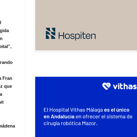
l
ogida
en
ital”,
orando
a Fran
ez que
a
it
lmádena