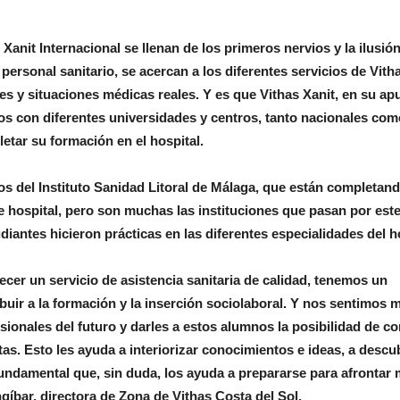
Xanit Internacional se llenan de los primeros nervios y la ilusió
ersonal sanitario, se acercan a los diferentes servicios de Vith
es y situaciones médicas reales. Y es que Vithas Xanit, en su ap
dos con diferentes universidades y centros, tanto nacionales com
tar su formación en el hospital.
os del Instituto Sanidad Litoral de Málaga, que están completan
e hospital, pero son muchas las instituciones que pasan por est
iantes hicieron prácticas en las diferentes especialidades del ho
er un servicio de asistencia sanitaria de calidad, tenemos un
ir a la formación y la inserción sociolaboral. Y nos sentimos 
sionales del futuro y darles a estos alumnos la posibilidad de c
tas. Esto les ayuda a interiorizar conocimientos e ideas, a descu
 fundamental que, sin duda, los ayuda a prepararse para afrontar 
gíbar, directora de Zona de Vithas Costa del Sol.