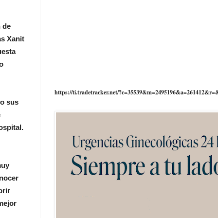
n de
as Xanit
uesta
o
https://ti.tradetracker.net/?c=35539&m=2495196&a=261412&r=
do sus
e
spital.
muy
onocer
brir
mejor