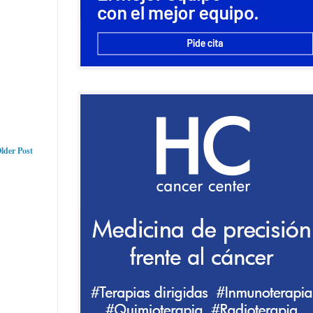
lder Post