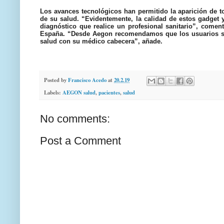
Los avances tecnológicos han permitido la aparición de to
de su salud. “Evidentemente, la calidad de estos gadget 
diagnóstico que realice un profesional sanitario”, come
España. “Desde Aegon recomendamos que los usuarios si
salud con su médico cabecera”, añade.
Posted by
Francisco Acedo
at
20.2.19
Labels:
AEGON salud
,
pacientes
,
salud
No comments:
Post a Comment