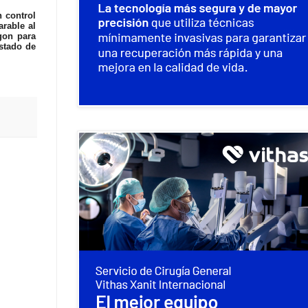
n control
rable al
gon para
stado de