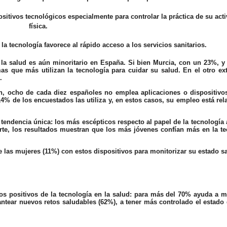
sitivos tecnológicos especialmente para controlar la práctica de su act
física.
a tecnología favorece al rápido acceso a los servicios sanitarios.
 la salud es aún minoritario en España. Si bien Murcia, con un 23%, y
 que más utilizan la tecnología para cuidar su salud. En el otro ex
.
n, ocho de cada diez españoles no emplea aplicaciones o dispositivos
14% de los encuestados las utiliza y, en estos casos, su empleo está re
 tendencia única: los más escépticos respecto al papel de la tecnología 
arte, los resultados muestran que los más jóvenes confían más en la t
las mujeres (11%) con estos dispositivos para monitorizar su estado sa
tos positivos de la tecnología en la salud: para más del 70% ayuda a m
plantear nuevos retos saludables (62%), a tener más controlado el estado