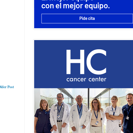
lder Post