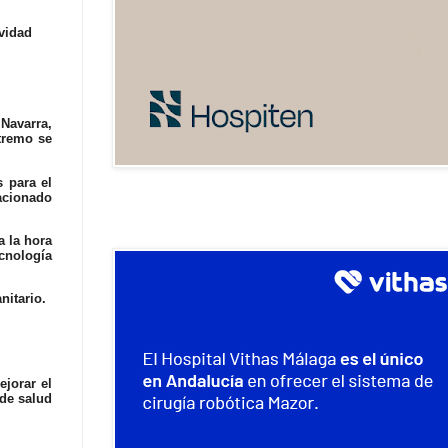
ividad
 Navarra,
tremo se
 para el
lacionado
a la hora
ecnología
nitario.
ejorar el
 de salud