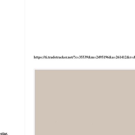
https://ti.tradetracker.net/?c=35539&m=2495196&a=261412&r=
star.