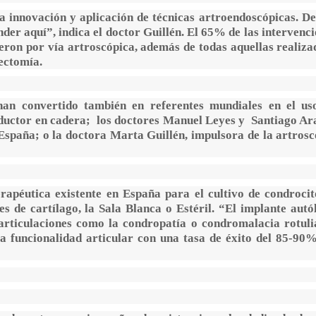
 innovación y aplicación de técnicas artroendoscópicas. De
er aquí”, indica el doctor Guillén. El 65% de las intervenci
eron por vía artroscópica, además de todas aquellas realiza
ectomía.
 han convertido también en referentes mundiales en el us
roductor en cadera; los doctores Manuel Leyes y Santiago Ar
España; o la doctora Marta Guillén, impulsora de la artrosc
apéutica existente en España para el cultivo de condrocit
es de cartílago, la Sala Blanca o Estéril. “El implante autó
articulaciones como la condropatía o condromalacia rotuli
la funcionalidad articular con una tasa de éxito del 85-90%