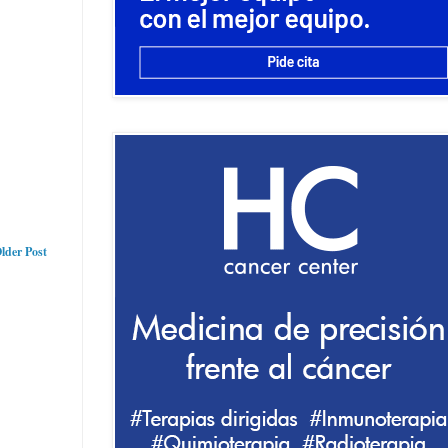
lder Post