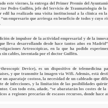
iado este viernes, la entrega del Primer Premio del Ayuntami
or Pedro Guillén, jefe del Servicio de Traumatología de la 
il ha realizado una visita institucional a la clínica en la
 “un empresario que arriesga en beneficio de todos y cuyo ri
”.
ción de impulsor de la actividad empresarial y de la innova
l que lleva desarrollando desde hace tantos años en Madrid”
vestigaciones Artroscópicas, en la que ha podido experime
sin cables, inventada por el doctor Guillén.
hroscopic Device), es un dispositivo de telemedicina p
íses, y que transmite la imagen vía Wifi. Además, está dest
 un aparataje costoso, la necesidad de un cableado que dific
e de infecciones, y la limitación de las posibilidades quirú
tor. Con todo esto, añade, “se abaratarán los costes de la 
icos a regiones precarias de escasos recursos, donde hace a