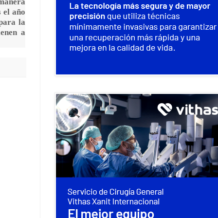
 manera
 el año
para la
ienen a