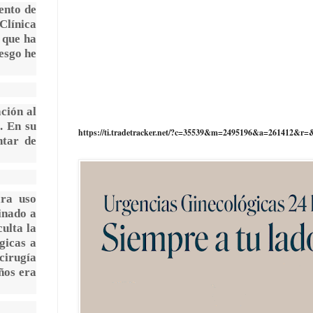
ento de
Clínica
 que ha
esgo he
ción al
. En su
https://ti.tradetracker.net/?c=35539&m=2495196&a=261412&r=
ntar de
ara uso
inado a
ulta la
rgicas a
cirugía
ños era