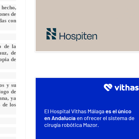
 hecho,
ones de
das con
o de la
auz, de
opia de
os y su
logo de
ana, ya
 de los