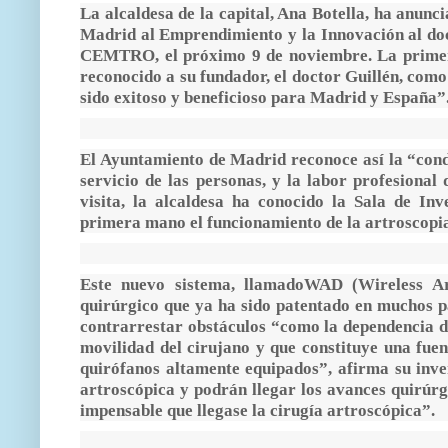
La alcaldesa de la capital, Ana Botella, ha anunc
Madrid al Emprendimiento y la Innovación al doct
CEMTRO, el próximo 9 de noviembre. La primer ed
reconocido a su fundador, el doctor Guillén, como
sido exitoso y beneficioso para Madrid y España
El Ayuntamiento de Madrid reconoce así la “condi
servicio de las personas, y la labor profesiona
visita, la alcaldesa ha conocido la Sala de In
primera mano el funcionamiento de la artroscopia 
Este nuevo sistema, llamadoWAD (Wireless Art
quirúrgico que ya ha sido patentado en muchos pa
contrarrestar obstáculos “como la dependencia de
movilidad del cirujano y que constituye una fuent
quirófanos altamente equipados”, afirma su inven
artroscópica y podrán llegar los avances quirúrg
impensable que llegase la cirugía artroscópica”.