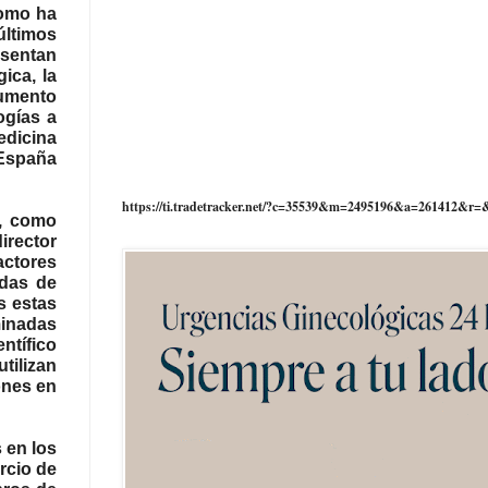
como ha
últimos
esentan
ica, la
rumento
ogías a
edicina
 España
https://ti.tradetracker.net/?c=35539&m=2495196&a=261412&r=
d, como
irector
actores
ndas de
s estas
minadas
tífico
tilizan
ones en
 en los
rcio de