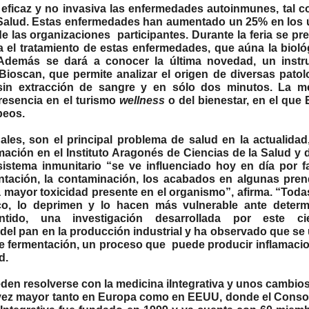
a eficaz y no invasiva las enfermedades autoinmunes, tal 
ur Salud. Estas enfermedades han aumentado un 25% en los 
 las organizaciones participantes. Durante la feria se pr
ra el tratamiento de estas enfermedades, que aúna la biológ
 Además se dará a conocer la última novedad, un inst
Bioscan, que permite analizar el origen de diversas patol
sin extracción de sangre y en sólo dos minutos. La m
presencia en el turismo
wellness
o del bienestar, en el que
peos.
les, son el principal problema de salud en la actualida
mación en el Instituto Aragonés de Ciencias de la Salud y d
istema inmunitario “se ve influenciado hoy en día por f
entación, la contaminación, los acabados en algunas pre
la mayor toxicidad presente en el organismo”, afirma. “Toda
ico, lo deprimen y lo hacen más vulnerable ante deter
tido, una investigación desarrollada por este cien
del pan en la producción industrial y ha observado que se u
 de fermentación, un proceso que puede producir inflamaci
d.
eden resolverse con la medicina iIntegrativa y unos cambios
 vez mayor tanto en Europa como en EEUU, donde el Conso