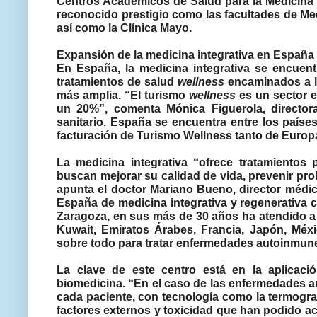
Centros Académicos de Salud para la Medicina 
reconocido prestigio como las facultades de Me
así como la Clínica Mayo.
Expansión de la medicina integrativa en España
En España, la medicina integrativa se encuen
tratamientos de salud
wellness
encaminados a la
más amplia. “El turismo
wellness
es un sector e
un 20%”, comenta Mónica Figuerola, director
sanitario. España se encuentra entre los país
facturación de Turismo Wellness tanto de Europa
La medicina integrativa “ofrece tratamientos
buscan mejorar su calidad de vida, prevenir prob
apunta el doctor Mariano Bueno, director médico
España de medicina integrativa y regenerativa c
Zaragoza, en sus más de 30 años ha atendido a 
Kuwait, Emiratos Árabes, Francia, Japón, Méxi
sobre todo para tratar enfermedades autoinmun
La clave de este centro está en la aplicació
biomedicina. “En el caso de las enfermedades 
cada paciente, con tecnología como la termografí
factores externos y toxicidad que han podido a