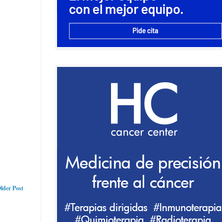
lder Post