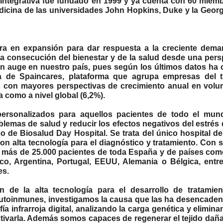
Integrativa fue fundado en 1999 y ya cuenta con 60 miem
dicina de las universidades John Hopkins, Duke y la Geor
tra en expansión para dar respuesta a la creciente dem
 consecución del bienestar y de la salud desde una pers
n auge en nuestro país, pues según los últimos datos ha 
a de Spaincares, plataforma que agrupa empresas del 
es con mayores perspectivas de crecimiento anual en vol
 como a nivel global (6,2%).
 personalizados para aquellos pacientes de todo el mu
lemas de salud y reducir los efectos negativos del estrés d
 de Biosalud Day Hospital. Se trata del único hospital de
on alta tecnología para el diagnóstico y tratamiento. Con 
más de 25.000 pacientes de toda España y de países como 
co, Argentina, Portugal, EEUU, Alemania o Bélgica, entre
es.
n de la alta tecnología para el desarrollo de tratamie
autoinmunes, investigamos la causa que las ha desencade
a infrarroja digital, analizando la carga genética y elimina
ctivarla. Además somos capaces de regenerar el tejido dañ