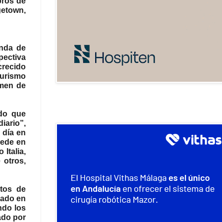
bros de
getown,
anda de
pectiva
crecido
turismo
umen de
ndo que
iario”,
 día en
sede en
Italia,
 otros,
ntos de
nado en
ndo los
ado por