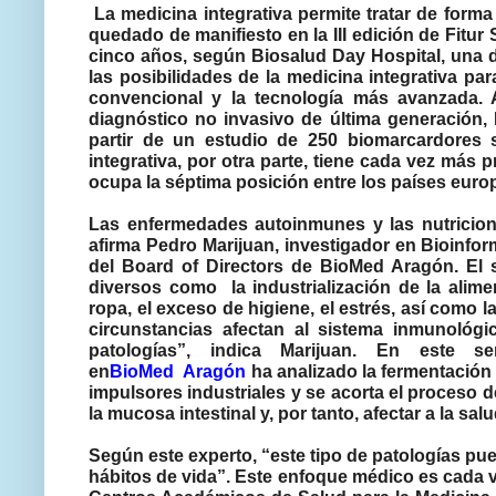
La medicina integrativa permite tratar de form
quedado de manifiesto en la III edición de Fit
cinco años, según Biosalud Day Hospital, una de
las posibilidades de la medicina integrativa pa
convencional y la tecnología más avanzada.
diagnóstico no invasivo de última generación, 
partir de un estudio de 250 biomarcardores 
integrativa, por otra parte, tiene cada vez más 
ocupa la séptima posición entre los países euro
Las enfermedades autoinmunes y las nutriciona
afirma Pedro Marijuan, investigador en Bioinfor
del Board of Directors de BioMed Aragón. El s
diversos como la industrialización de la alim
ropa, el exceso de higiene, el estrés, así como 
circunstancias afectan al sistema inmunológ
patologías”, indica Marijuan. En este sen
en
BioMed Aragón
ha analizado la fermentación 
impulsores industriales y se acorta el proceso
la mucosa intestinal y, por tanto, afectar a la salu
Según este experto, “este tipo de patologías pu
hábitos de vida”. Este enfoque médico es cada