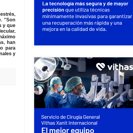
estrés,
e. “Son
s y que
ecular,
 máximo
ás, han
co para
nales y