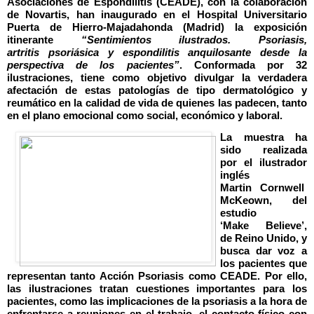
Asociaciones de Espondilitis (CEADE), con la colaboración
de Novartis, han inaugurado en el Hospital Universitario
Puerta de Hierro-Majadahonda (Madrid) la exposición
itinerante
“Sentimientos ilustrados. Psoriasis,
artritis
psoriásica
y espondilitis anquilosante desde la
perspectiva de los pacientes”
. Conformada por 32
ilustraciones, tiene como objetivo divulgar la verdadera
afectación de estas patologías de tipo dermatológico y
reumático en la calidad de vida de quienes las padecen, tanto
en el plano emocional como social, económico y laboral.
La muestra ha
sido realizada
por el ilustrador
inglés
Martin
Cornwell
McKeown
, del
estudio
‘
Make
Believe
’,
de Reino Unido, y
busca dar voz a
los pacientes que
representan tanto Acción Psoriasis como CEADE. Por ello,
las ilustraciones tratan cuestiones importantes para los
pacientes, como las implicaciones de la psoriasis a la hora de