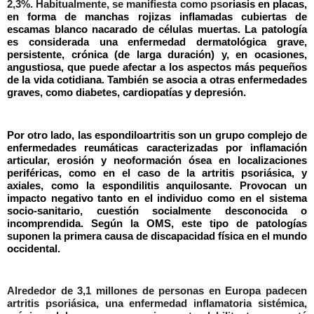
2,3%. Habitualmente, se manifiesta como
pso
riasis
en placas,
en forma de manchas rojizas inflamadas cubiertas de
escamas blanco nacarado de células muertas. La patología
es considerada una enfermedad dermatológica grave,
persistente, crónica (de larga duración) y, en ocasiones,
angustiosa, que puede afectar a los aspectos más pequeños
de la vida cotidiana. También se asocia a otras enfermedades
graves, como diabetes, cardiopatías y depresión.
Por otro lado, las
espondiloartritis
son un grupo complejo de
enfermedades reumáticas caracterizadas por inflamación
articular, erosión y
neoformación
ósea en localizaciones
periféricas, como en el caso de la artritis
psoriásica
, y
axiales, como la espondilitis anquilosante. Provocan un
impacto negativo tanto en el individuo como en el sistema
socio-sanitario, cuestión socialmente desconocida o
incomprendida. Según la OMS, este tipo de patologías
suponen la primera causa de discapacidad física en el mundo
occidental.
Alrededor de 3,1 millones de personas en Europa padecen
artritis psoriásica, una enfermedad inflamatoria sistémica,