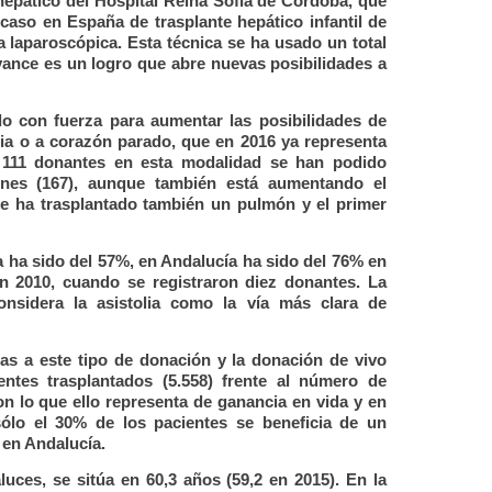
hepático del Hospital Reina Sofía de Córdoba, que
aso en España de trasplante hepático infantil de
 laparoscópica. Esta técnica se ha usado un total
ance es un logro que abre nuevas posibilidades a
o con fuerza para aumentar las posibilidades de
lia o a corazón parado, que en 2016 ya representa
 111 donantes en esta modalidad se han podido
ñones (167), aunque también está aumentando el
e ha trasplantado también un pulmón y el primer
a ha sido del 57%, en Andalucía ha sido del 76% en
en 2010, cuando se registraron diez donantes. La
nsidera la asistolia como la vía más clara de
ias a este tipo de donación y la donación de vivo
ntes trasplantados (5.558) frente al número de
on lo que ello representa de ganancia en vida y en
ólo el 30% de los pacientes se beneficia de un
a en Andalucía.
ces, se sitúa en 60,3 años (59,2 en 2015). En la