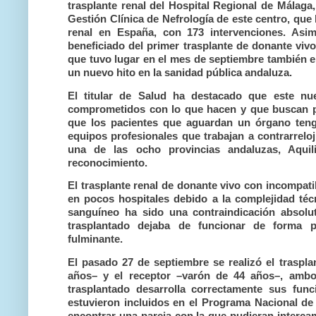
trasplante renal del Hospital Regional de Málag
Gestión Clínica de Nefrología de este centro, que 
renal en España, con 173 intervenciones. Asim
beneficiado del primer trasplante de donante viv
que tuvo lugar en el mes de septiembre también e
un nuevo hito en la sanidad pública andaluza.
El titular de Salud ha destacado que este nu
comprometidos con lo que hacen y que buscan pe
que los pacientes que aguardan un órgano tenga
equipos profesionales que trabajan a contrarrelo
una de las ocho provincias andaluzas, Aqui
reconocimiento.
El trasplante renal de donante vivo con incompati
en pocos hospitales debido a la complejidad téc
sanguíneo ha sido una contraindicación absolut
trasplantado dejaba de funcionar de forma 
fulminante.
El pasado 27 de septiembre se realizó el traspl
años– y el receptor –varón de 44 años–, ambos
trasplantado desarrolla correctamente sus fu
estuvieron incluidos en el Programa Nacional de
encontrar una pareja con la que pudieran intercam