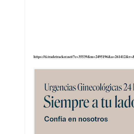
https://ti.tradetracker.net/?c=35539&m=2495196&a=261412&r=