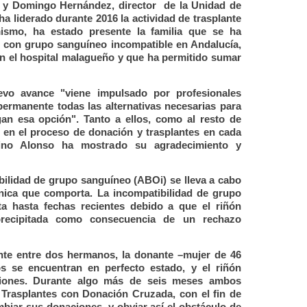
a, y Domingo Hernández, director de la Unidad de
ha liderado durante 2016 la actividad de trasplante
ismo, ha estado presente la familia que se ha
o con grupo sanguíneo incompatible en Andalucía,
n el hospital malagueño y que ha permitido sumar
evo avance "viene impulsado por profesionales
rmanente todas las alternativas necesarias para
n esa opción". Tanto a ellos, como al resto de
j en el proceso de donación y trasplantes en cada
lino Alonso ha mostrado su agradecimiento y
bilidad de grupo sanguíneo (ABOi) se lleva a cabo
nica que comporta. La incompatibilidad de grupo
a hasta fechas recientes debido a que el riñón
precipitada como consecuencia de un rechazo
ante entre dos hermanos, la donante –mujer de 46
 se encuentran en perfecto estado, y el riñón
nciones. Durante algo más de seis meses ambos
 Trasplantes con Donación Cruzada, con el fin de
biar sus donaciones, y obviar así el obstáculo de