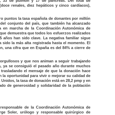
, 33 de pulmón y 17 de páncreas. Del total de
(doce renales, diez hepáticos y cinco cardíacos),
o puntos la tasa española de donantes por millón
 del conjunto del país, que también ha alcanzado
ta en marcha de la Coordinación Autonómica de
o que demuestra que todos los esfuerzos realizados
 años han sido clave. La negativa familiar sigue
a sido la más alta registrada hasta el momento. El
ón, una cifra que en España es del 84% a cierre de
orgullosos y que nos animan a seguir trabajando
ba, ya se consiguió el pasado año durante muchos
trasladando el mensaje de que la donación hace
la oportunidad para vivir o mejorar su calidad de
s Unidos, la tasa de donación está en 28,2 pmp y en
rado de generosidad y solidaridad de la población
responsable de la Coordinación Autonómica de
rge Soler, urólogo y responsable quirúrgico de