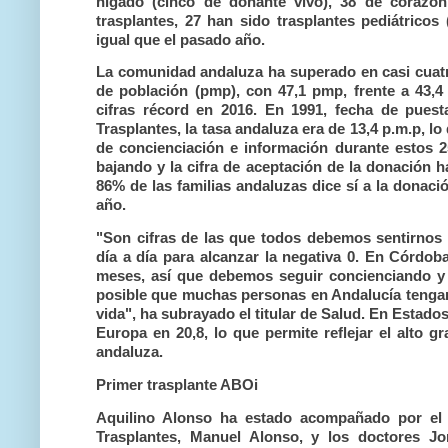
hígado (cinco de donante vivo), 38 de corazón
trasplantes, 27 han sido trasplantes pediátricos 
igual que el pasado año.
La comunidad andaluza ha superado en casi cuatr
de población (pmp), con 47,1 pmp, frente a 43,4
cifras récord en 2016. En 1991, fecha de pues
Trasplantes, la tasa andaluza era de 13,4 p.m.p, l
de concienciación e información durante estos 25
bajando y la cifra de aceptación de la donación h
86% de las familias andaluzas dice sí a la donaci
año.
"Son cifras de las que todos debemos sentirnos 
día a día para alcanzar la negativa 0. En Córdo
meses, así que debemos seguir concienciando y 
posible que muchas personas en Andalucía tengan 
vida", ha subrayado el titular de Salud. En Estado
Europa en 20,8, lo que permite reflejar el alto g
andaluza.
Primer trasplante ABOi
Aquilino Alonso ha estado acompañado por el 
Trasplantes, Manuel Alonso, y los doctores Jo