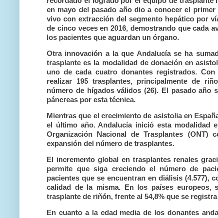
recordado el logrado por el equipo de trasplante 
en mayo del pasado año dio a conocer el primer c
vivo con extracción del segmento hepático por vía
de cinco veces en 2016, demostrando que cada av
los pacientes que aguardan un órgano.
Otra innovación a la que Andalucía se ha sumad
trasplante es la modalidad de donación en asisto
uno de cada cuatro donantes registrados. Con
realizar 195 trasplantes, principalmente de ri
número de hígados válidos (26). El pasado año s
páncreas por esta técnica.
Mientras que el crecimiento de asistolia en Españ
el último año. Andalucía inició esta modalidad 
Organización Nacional de Trasplantes (ONT) co
expansión del número de trasplantes.
El incremento global en trasplantes renales grac
permite que siga creciendo el número de pacie
pacientes que se encuentran en diálisis (4.577), c
calidad de la misma. En los países europeos, s
trasplante de riñón, frente al 54,8% que se registr
En cuanto a la edad media de los donantes andalu