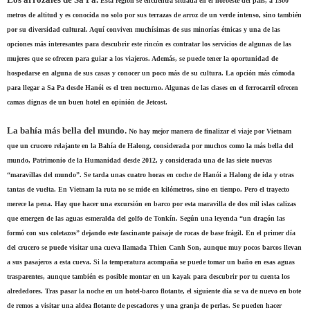
Esta región se encuentra situada en el noroeste del país, a 1500
metros de altitud y es conocida no solo por sus terrazas de arroz de un verde intenso, sino también
por su diversidad cultural. Aquí conviven muchísimas de sus minorías étnicas y una de las
opciones más interesantes para descubrir este rincón es contratar los servicios de algunas de las
mujeres que se ofrecen para guiar a los viajeros. Además, se puede tener la oportunidad de
hospedarse en alguna de sus casas y conocer un poco más de su cultura. La opción más cómoda
para llegar a Sa Pa desde Hanói es el tren nocturno. Algunas de las clases en el ferrocarril ofrecen
camas dignas de un buen hotel en opinión de Jetcost.
La bahía más bella del mundo.
No hay mejor manera de finalizar el viaje por Vietnam
que un crucero relajante en la Bahía de Halong, considerada por muchos como la más bella del
mundo, Patrimonio de la Humanidad desde 2012, y considerada una de las siete nuevas
“maravillas del mundo”. Se tarda unas cuatro horas en coche de Hanói a Halong de ida y otras
tantas de vuelta. En Vietnam la ruta no se mide en kilómetros, sino en tiempo. Pero el trayecto
merece la pena. Hay que hacer una excursión en barco por esta maravilla de dos mil islas calizas
que emergen de las aguas esmeralda del golfo de Tonkín. Según una leyenda “un dragón las
formó con sus coletazos” dejando este fascinante paisaje de rocas de base frágil. En el primer día
del crucero se puede visitar una cueva llamada Thien Canh Son, aunque muy pocos barcos llevan
a sus pasajeros a esta cueva. Si la temperatura acompaña se puede tomar un baño en esas aguas
trasparentes, aunque también es posible montar en un kayak para descubrir por tu cuenta los
alrededores. Tras pasar la noche en un hotel-barco flotante, el siguiente día se va de nuevo en bote
de remos a visitar una aldea flotante de pescadores y una granja de perlas. Se pueden hacer