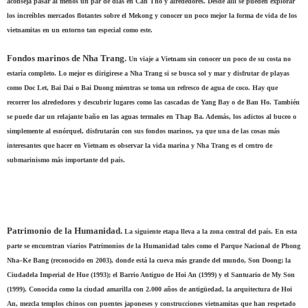
aconseja pasar al menos un par de días en Can Tho y alrededores. Desde allí se pueden explorar
los increíbles mercados flotantes sobre el Mekong y conocer un poco mejor la forma de vida de los
vietnamitas en un entorno tan especial como este.
Fondos marinos de Nha Trang.
Un viaje a Vietnam sin conocer un poco de su costa no
estaría completo. Lo mejor es dirigirese a Nha Trang si se busca sol y mar y disfrutar de playas
como Doc Let, Bai Dai o Bai Duong mientras se toma un refresco de agua de coco. Hay que
recorrer los alrededores y descubrir lugares como las cascadas de Yang Bay o de Ban Ho. También
se puede dar un relajante baño en las aguas termales en Thap Ba. Además, los adictos al buceo o
simplemente al esnórquel, disfrutarán con sus fondos marinos, ya que una de las cosas más
interesantes que hacer en Vietnam es observar la vida marina y Nha Trang es el centro de
submarinismo más importante del país.
Patrimonio de la Humanidad.
La siguiente etapa lleva a la zona central del país. En esta
parte se encuentran viarios Patrimonios de la Humanidad tales como el Parque Nacional de Phong
Nha–Ke Bang (reconocido en 2003), donde está la cueva más grande del mundo, Son Doong; la
Ciudadela Imperial de Hue (1993); el Barrio Antiguo de Hoi An (1999) y el Santuario de My Son
(1999). Conocida como la ciudad amarilla con 2.000 años de antigüedad, la arquitectura de Hoi
An, mezcla templos chinos con puentes japoneses y construcciones vietnamitas que han respetado