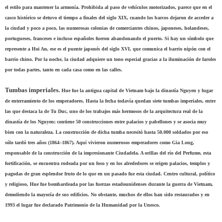
el estilo para mantener la armonía. Prohibida al paso de vehículos motorizados, parece que en el
casco histórico se detuvo el tiempo a finales del siglo XIX, cuando los barcos dejaron de acceder a
la ciudad y poco a poco, las numerosas colonias de comerciantes chinos, japoneses, holandeses,
portugueses, franceses e incluso españoles fueron abandonando el puerto. Si hay un símbolo que
represente a Hoi An, ese es el puente japonés del siglo XVI, que comunica el barrio nipón con el
barrio chino. Por la noche, la ciudad adquiere un tono especial gracias a la iluminación de faroles
por todas partes, tanto en cada casa como en las calles.
Tumbas imperiales.
Hue fue la antigua capital de Vietnam bajo la dinastía Nguyen y lugar
de enterramiento de los emperadores. Hasta la fecha todavía quedan siete tumbas imperiales, entre
las que destaca la de Tu Duc, uno de los trabajos más hermosos de la arquitectura real de la
dinastía de los Nguyen; contiene 50 construcciones entre palacios y pabellones y se asocia muy
bien con la naturaleza. La construcción de dicha tumba necesitó hasta 50.000 soldados por eso
sólo tardó tres años (1864–1867). Aquí vivieron numerosos emperadores como Gia Long,
responsable de la construcción de la impresionante Ciudadela. A orillas del río del Perfume, esta
fortificación, se encuentra rodeada por un foso y en los alrededores se erigen palacios, templos y
pagodas de gran esplendor fruto de lo que en un pasado fue esta ciudad. Centro cultural, político
y religioso, Hue fue bombardeada por las fuerzas estadounidenses durante la guerra de Vietnam,
demoliendo la mayoría de sus edificios. No obstante, muchos de ellos han sido restaurados y en
1993 el lugar fue declarado Patrimonio de la Humanidad por la Unesco.