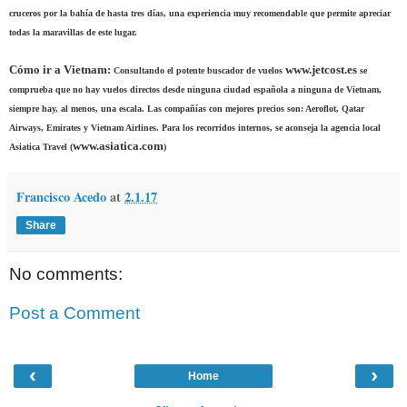
cruceros por la bahía de hasta tres días, una experiencia muy recomendable que permite apreciar
todas la maravillas de este lugar.
Cómo ir a Vietnam:
www.jetcost.es
Consultando el potente buscador de vuelos
se
comprueba que no hay vuelos directos desde ninguna ciudad española a ninguna de Vietnam,
siempre hay, al menos, una escala. Las compañías con mejores precios son: Aeroflot, Qatar
Airways, Emirates y Vietnam Airlines. Para los recorridos internos, se aconseja la agencia local
www.asiatica.com
Asiatica Travel (
)
Francisco Acedo
at
2.1.17
Share
No comments:
Post a Comment
‹
›
Home