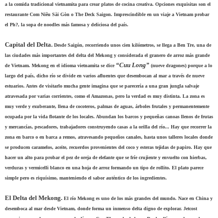
a la comida tradicional vietnamita para crear platos de cocina creativa. Opciones exquisitas son el
restaurante Com Niêu Sài Gòn o The Deck Saigon. Imprescindible en un viaje a Vietnam probar
el Ph?, la sopa de noodles más famosa y deliciosa del país.
Capital del Delta.
Desde Saigón, recorriendo unos cien kilómetros, se llega a Ben Tre, una de
las ciudades más importantes del delta del Mekong y considerada el granero de arroz más grande
“Cuu Long”
de Vietnam. Mekong en el idioma vietnamita se dice
(nueve dragones) porque a lo
largo del país, dicho río se divide en varios afluentes que desembocan al mar a través de nueve
estuarios. Antes de visitarlo mucha gente imagina que se parecería a una gran jungla salvaje
atravesada por varias corrientes, como el Amazonas, pero la verdad es muy distinta. La zona es
muy verde y exuberante, llena de cocoteros, palmas de aguas, árboles frutales y permanentemente
ocupada por la vida flotante de los locales. Abundan los barcos y pequeñas canoas llenos de frutas
y mercancías, pescadores, trabajadores construyendo casas a la orilla del río... Hay que recorrer la
zona en barco o en barca a remos, atravesando pequeños canales, hasta unos talleres locales donde
se producen caramelos, aceite, recuerdos provenientes del coco y esteras tejidas de papiro. Hay que
hacer un alto para probar el pez de oreja de elefante que se fríe crujiente y envuelto con hierbas,
verduras y vermicelli blanco en una hoja de arroz formando un tipo de rollito. El plato parece
simple pero es riquísimo, manteniendo el sabor auténtico de los ingredientes.
El Delta del Mekong.
El río Mekong es uno de los más grandes del mundo. Nace en China y
desemboca al mar desde Vietnam, donde forma un inmenso delta digno de explorar. Jetcost