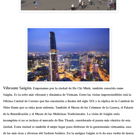
Vibrante Saigón.
Empezamos por la ciudad de Ho Chi Minh, también conocida como
Saigón. Es la urbe más vibrante y dinámica de Vietnam. Entre las visitas imprescindibles está la
Oficina Central de Correos que fue construida a finales del siglo XIX y la réplica de la Catedral de
Nôtre Dame que se sitúa justo enfrente. También el Museo de los Crímenes de la Guerra, el Palacio
de la Reunificación y el Museo de las Medicinas Tradicionales. La visita de Saigón sería
incompleta si no se incluye el mercado de Ben Thanh, considerado el punto más céntrico de esta
ciudad. Estea ciudad es también el mejor lugar para disfrutar de la gastronomía vietnamita, una
de las más ricas y diversas del Sudeste Asiático. En la antigua Saigón se le da una vuelta de tuerca