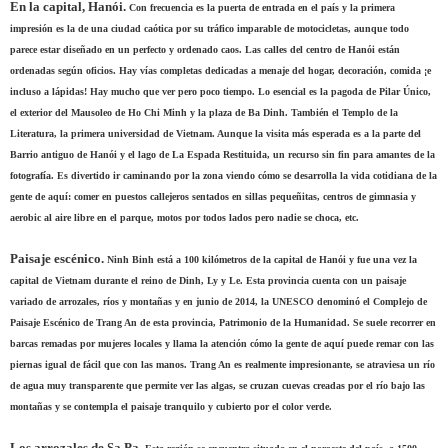
En la capital, Hanói.
Con frecuencia es la puerta de entrada en el país y la primera
impresión es la de una ciudad caótica por su tráfico imparable de motocicletas, aunque todo
parece estar diseñado en un perfecto y ordenado caos. Las calles del centro de Hanói están
ordenadas según oficios. Hay vías completas dedicadas a menaje del hogar, decoración, comida ¡e
incluso a lápidas! Hay mucho que ver pero poco tiempo. Lo esencial es la pagoda de Pilar Único,
el exterior del Mausoleo de Ho Chi Minh y la plaza de Ba Dinh. También el Templo de la
Literatura, la primera universidad de Vietnam. Aunque la visita más esperada es a la parte del
Barrio antiguo de Hanói y el lago de La Espada Restituida, un recurso sin fin para amantes de la
fotografía. Es divertido ir caminando por la zona viendo cómo se desarrolla la vida cotidiana de la
gente de aquí: comer en puestos callejeros sentados en sillas pequeñitas, centros de gimnasia y
aerobic al aire libre en el parque, motos por todos lados pero nadie se choca, etc.
Paisaje escénico.
Ninh Binh está a 100 kilómetros de la capital de Hanói y fue una vez la
capital de Vietnam durante el reino de Dinh, Ly y Le. Esta provincia cuenta con un paisaje
variado de arrozales, ríos y montañas y en junio de 2014, la UNESCO denominó el Complejo de
Paisaje Escénico de Trang An de esta provincia, Patrimonio de la Humanidad. Se suele recorrer en
barcas remadas por mujeres locales y llama la atención cómo la gente de aquí puede remar con las
piernas igual de fácil que con las manos. Trang An es realmente impresionante, se atraviesa un río
de agua muy transparente que permite ver las algas, se cruzan cuevas creadas por el río bajo las
montañas y se contempla el paisaje tranquilo y cubierto por el color verde.
Los arrozales de Sa Pa.