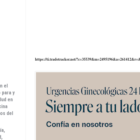
https://ti.tradetracker.net/?c=35539&m=2495196&a=261412&r=
n el
 para y
lud en
cina
ros del
ía,
d,