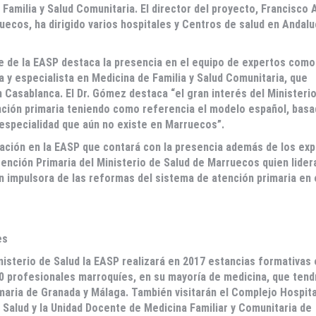
Familia y Salud Comunitaria. El director del proyecto, Francisco 
uecos, ha dirigido varios hospitales y Centros de salud en Andaluc
e de la EASP destaca la presencia en el equipo de expertos com
 y especialista en Medicina de Familia y Salud Comunitaria, que
n Casablanca. El Dr. Gómez destaca “el gran interés del Ministeri
nción primaria teniendo como referencia el modelo español, basa
, especialidad que aún no existe en Marruecos”.
icación en la EASP que contará con la presencia además de los ex
ención Primaria del Ministerio de Salud de Marruecos quien lider
an impulsora de las reformas del sistema de atención primaria en
es
isterio de Salud la EASP realizará en 2017 estancias formativas 
10 profesionales marroquíes, en su mayoría de medicina, que tend
maria de Granada y Málaga. También visitarán el Complejo Hospita
a Salud y la Unidad Docente de Medicina Familiar y Comunitaria de