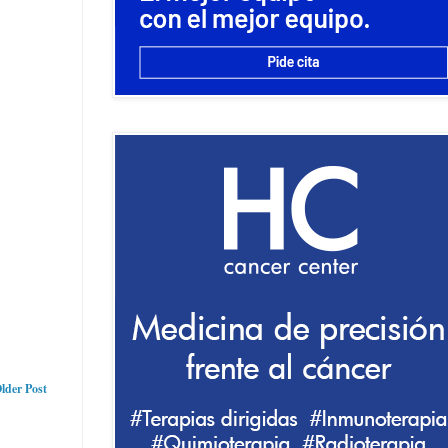
lder Post