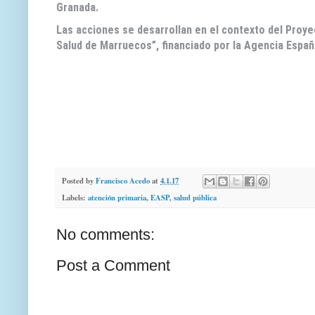
Granada.
Las acciones se desarrollan en el contexto del Proy
Salud de Marruecos”, financiado por la Agencia Españ
Posted by
Francisco Acedo
at
4.1.17
Labels:
atención primaria
,
EASP
,
salud pública
No comments:
Post a Comment