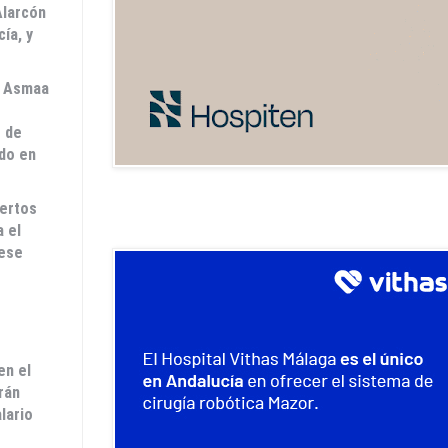
Alarcón
ía, y
o Asmaa
o de
do en
pertos
a el
 ese
en el
rán
lario