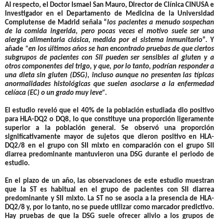
Al respecto,
el Doctor
Ismael San Mauro
, Director de Clínica CINUSA e
Investigador en el Departamento de Medicina de la Universidad
Complutense de Madrid señala “
los pacientes a menudo sospechan
de la comida ingerida, pero pocas veces el motivo suele ser una
alergia alimentaria clásica, medida por el sistema inmunitario
”. Y
añade
“en los últimos años se han encontrado pruebas de que ciertos
subgrupos de pacientes con SII pueden ser sensibles al gluten y a
otros componentes del trigo, y que, por lo tanto, podrían responder a
una dieta sin gluten (DSG), incluso aunque no presenten las típicas
anormalidades histológicas que suelen asociarse a la enfermedad
celíaca (EC) o un grado muy leve”.
El estudio reveló que el 40% de la población estudiada dio positivo
para HLA-DQ2 o DQ8, lo que constituye una proporción ligeramente
superior a la población general. Se observó una proporción
significativamente mayor de sujetos que dieron positivo en HLA-
DQ2/8 en el grupo con SII mixto en comparación con el grupo SII
diarrea predominante mantuvieron una DSG durante el periodo de
estudio.
En el plazo de un año, las observaciones de este estudio muestran
que la ST es habitual en el grupo de pacientes con SII diarrea
predominante y SII mixto. La ST no se asocia a la presencia de HLA-
DQ2/8 y, por lo tanto, no se puede utilizar como marcador predictivo.
Hay pruebas de que la DSG suele ofrecer alivio a los grupos de