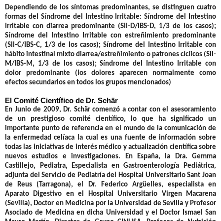
Dependiendo de los síntomas predominantes, se distinguen cuatro
formas del Síndrome del Intestino Irritable: Síndrome del Intestino
Irritable con diarrea predominante (SII-D/IBS-D, 1/3 de los casos);
Síndrome del Intestino Irritable con estreñimiento predominante
(SII-C/IBS-C, 1/3 de los casos); Síndrome del Intestino Irritable con
hábito intestinal mixto diarrea/estreñimiento o patrones cíclicos (SII-
M/IBS-M, 1/3 de los casos); Síndrome del Intestino Irritable con
dolor predominante (los dolores aparecen normalmente como
efectos secundarios en todos los grupos mencionados)
El Comité Científico de Dr. Schär
En Junio de 2009, Dr. Schär comenzó a contar con el asesoramiento
de un prestigioso comité científico, lo que ha significado un
importante punto de referencia en el mundo de la comunicación de
la enfermedad celíaca la cual es una fuente de información sobre
todas las iniciativas de interés médico y actualización científica sobre
nuevos estudios e investigaciones. En España, la Dra. Gemma
Castillejo, Pediatra, Especialista en Gastroenterología Pediátrica,
adjunta del Servicio de Pediatría del Hospital Universitario Sant Joan
de Reus (Tarragona), el Dr. Federico Argüelles, especialista en
Aparato Digestivo en el Hospital Universitario Virgen Macarena
(Sevilla), Doctor en Medicina por la Universidad de Sevilla y Profesor
Asociado de Medicina en dicha Universidad y el Doctor Ismael San