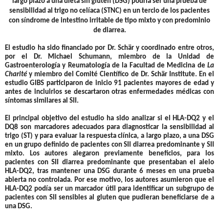
largo plazo a una dieta sin gluten (DSG) podría ser una prueba de
sensibilidad al trigo no celíaca (STNC) en un tercio de los pacientes
con síndrome de intestino irritable de tipo mixto y con predominio
de diarrea.
El estudio ha sido financiado por Dr. Schär y coordinado entre otros,
por el
Dr. Michael Schumann
, miembro de la Unidad de
Gastroenterología y Reumatología de la Facultad de Medicina de
La
Charité
y miembro del Comité Científico de Dr. Schär Institute. En el
estudio GIBS participaron de inicio 91 pacientes mayores de edad y
antes de incluirlos se descartaron otras enfermedades médicas con
síntomas similares al SII.
El principal objetivo del estudio ha sido analizar si el HLA-DQ2 y el
DQ8 son marcadores adecuados para diagnosticar la sensibilidad al
trigo (ST) y para evaluar la respuesta clínica, a largo plazo, a una DSG
en un grupo definido de pacientes con SII diarrea predominante y SII
mixto. Los autores alegaron previamente beneficios, para los
pacientes con SII diarrea predominante que presentaban el alelo
HLA-DQ2, tras mantener una DSG durante 6 meses en una prueba
abierta no controlada. Por ese motivo, los autores asumieron que el
HLA-DQ2 podía ser un marcador útil para identificar un subgrupo de
pacientes con SII sensibles al gluten que pudieran beneficiarse de a
una DSG.