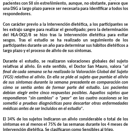
pacientes con SII sin estreñimiento, aunque, no obstante, parece que
una DSG a largo plazo parece ser necesaria para identificar a todos los
respondedores.
Con carácter previo a la intervención dietética, a los participantes se
les extrajo sangre para realizar el genotipado; pero la determinación
del HLA-DQ2/8 se hizo tras la intervención dietética para evitar
sesgos. Tras el estudio se ha realizado un seguimiento de los
participantes durante un año para determinar sus hábitos dietéticos a
largo plazo y el proceso de alivio de sus síntomas.
Durante el estudio, se realizaron valoraciones globales del sujeto
relativas al alivio. En este sentido, el Doctor
San Mauro
, valora
“al
final de cada semana se ha realizado la Valoración Global del Sujeto
(VGS) relativa al alivio. En ella se pide al sujeto que puntúe el alivio
de sus síntomas durante la semana precedente en comparación con
cómo se sentía antes de formar parte del estudio. Los pacientes
debían elegir entre cinco respuestas posibles. Aquellos sujetos que
respondieron “sin cambios” o “peor” en las cuatro ocasiones se les
sometió a pruebas diagnósticas para descartar otras enfermedades
médicas antes de ser incluidos en el estudio”.
El 34% de los sujetos indicaron un alivio considerable o total de los
síntomas en al menos el 75% de las semanas durante los 4 meses de
intervención dietética. Se clasificaron como Sensibles al trigo.