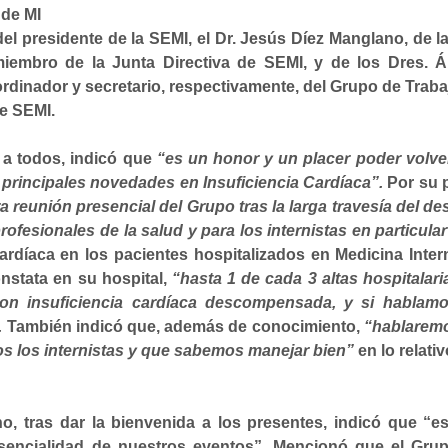
 de MI
el presidente de la SEMI, el Dr. Jesús Díez Manglano, de la
miembro de la Junta Directiva de SEMI, y de los Dres. Á
dinador y secretario, respectivamente, del Grupo de Traba
de SEMI.
a a todos, indicó que
“es un honor y un placer poder volver
s principales novedades en Insuficiencia Cardíaca”.
Por su p
a reunión presencial del Grupo tras la larga travesía del des
fesionales de la salud y para los internistas en particular
Cardíaca en los pacientes hospitalizados en Medicina Intern
nstata en su hospital,
“hasta 1 de cada 3 altas hospitalari
con insuficiencia cardíaca descompensada, y si hablam
.
También indicó que, además de conocimiento,
“hablarem
s los internistas y que sabemos manejar bien”
en lo relativ
no, tras dar la bienvenida a los presentes, indicó que “e
esencialidad de nuestros eventos”. Mencionó que el Gru