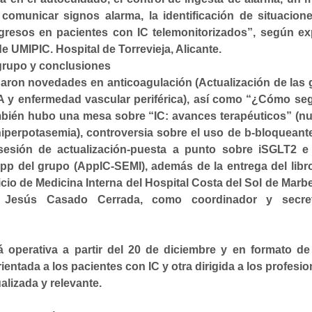
 comunicar signos alarma, la identificación de situacion
gresos en pacientes con IC telemonitorizados”, según e
 UMIPIC. Hospital de Torrevieja, Alicante.
l grupo y conclusiones
rdaron
novedades en anticoagulación
(Actualización de las 
FA y enfermedad vascular periférica), así como
“¿Cómo seg
bién hubo una mesa sobre “
IC: avances terapéuticos”
(n
hiperpotasemia), controversia sobre el uso de
b-bloqueant
sesión de actualización-puesta a punto sobre iSGLT2 e
pp del grupo (AppIC-SEMI)
, además de la
entrega del libr
icio de Medicina Interna del Hospital Costa del Sol de Marbe
 Jesús Casado Cerrada, como coordinador y secreta
á operativa a partir del 20 de diciembre y en formato de 
entada a los pacientes con IC y otra dirigida a los profesio
alizada y relevante.