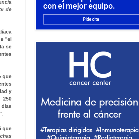
encia
or de
díaca
e “el
da se
entes
ó que
entes
dad y
e 250
 días
”.
ó que
uchas