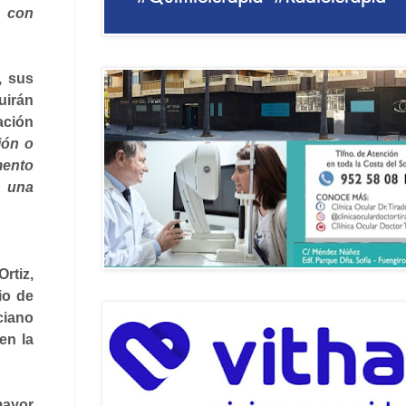
o con
, sus
uirán
ación
ión o
mento
n una
rtiz,
io de
ciano
en la
mayor