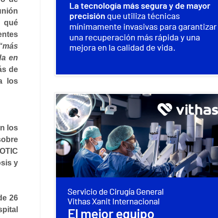
unión
r qué
entes
“más
da en
ás de
a los
n los
sobre
LOTIC
sis y
 de
26
pital