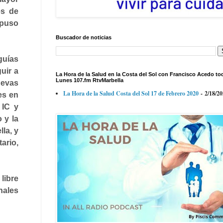
es de
xpuso
Buscador de noticias
guías
uir a
La Hora de la Salud en la Costa del Sol con Francisco Acedo to
Lunes 107.fm RtvMarbella
uevas
La Hora de la Salud Costa del Sol 17 de Febrero 2020
- 2/18/2
es en
 IC y
o y la
lla, y
rio,
libre
nales