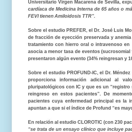
Universitario Virgen Macarena de Sevilla, ex
cardíaca de Medicina Interna de 65 años o más
FEVI tienen Amiloidosis TTR”.
Sobre el estudio
PREFER
, el Dr. José Luis M
de fracción de eyección preservada y anemia 
tratamiento con hierro oral o intravenoso en
asocia a menor tasa de eventos (sucrosomial v
presentaron algún evento (34% reingresan y 10
Sobre el estudio
PROFUND-IC
, el Dr. Méndez
proporciona información adicional al val
pluripatológicos con IC y que es un “registro
reingreso en estos pacientes”.
De momento,
pacientes cuya enfermedad principal es la 
apuntan a que si el índice de Profund “
es mayo
En relación al estudio
CLOROTIC
(con 230 paci
“se trata de un ensayo clínico que incluye p