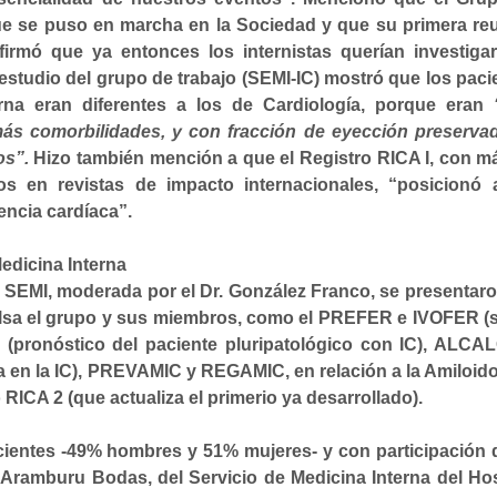
ue se puso en marcha
en la Sociedad y que su primera re
firmó que ya entonces los internistas querían investiga
r estudio del grupo de trabajo (SEMI-IC) mostró que los paci
erna eran diferentes a los de Cardiología, porque eran
ás comorbilidades, y con fracción de eyección preserva
os”.
Hizo también mención a que el
Registro RICA I
, con m
los en revistas de impacto internacionales,
“posicionó 
iencia cardíaca”.
edicina Interna
 SEMI, moderada por el Dr. González Franco, se presentaro
pulsa el grupo y sus miembros, como el PREFER e IVOFER (
C (pronóstico del paciente pluripatológico con IC), ALCA
ca en la IC), PREVAMIC y REGAMIC, en relación a la Amiloido
 RICA 2 (que actualiza el primerio ya desarrollado).
cientes
-49% hombres y 51% mujeres- y con participación
 Aramburu Bodas, del Servicio de Medicina Interna del Hos