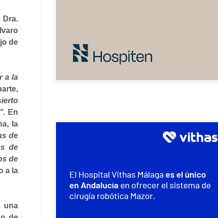
 Dra.
lvaro
jo de
 a la
arte,
ierto
”.
En
a, la
as de
os de
os de
o a la
s una
po de