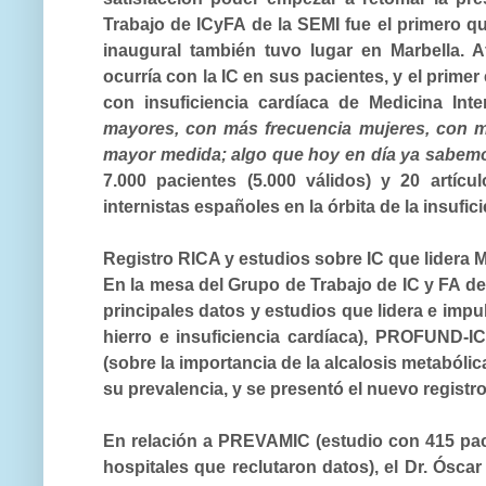
Trabajo de ICyFA de la SEMI fue el
primero q
inaugural también tuvo lugar en Marbella. A
ocurría con la IC en sus pacientes, y el prime
con insuficiencia cardíaca de Medicina Int
mayores, con más frecuencia mujeres, con m
mayor medida; algo que hoy en día ya sabem
7.000 pacientes (5.000 válidos) y 20 artícu
internistas españoles en la órbita de la insufic
Registro RICA y estudios sobre IC que lidera M
En la mesa del Grupo de Trabajo de IC y FA de
principales datos y estudios que lidera e im
hierro e insuficiencia cardíaca), PROFUND-I
(sobre la importancia de la alcalosis metabóli
su prevalencia, y se presentó el nuevo registro
En relación a
PREVAMIC
(estudio con
415 pa
hospitales
que reclutaron datos), el Dr. Óscar