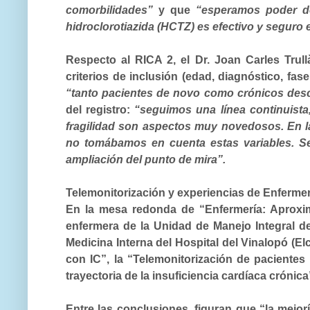
comorbilidades”
y que
“esperamos poder de
hidroclorotiazida (HCTZ) es efectivo y seguro 
Respecto al
RICA 2
, el Dr. Joan Carles Trul
criterios de inclusión (edad, diagnóstico, fa
“tanto pacientes de novo como crónicos d
del registro:
“seguimos una línea continuista
fragilidad son aspectos muy novedosos. En l
no tomábamos en cuenta estas variables. Se
ampliación del punto de mira”.
Telemonitorización y experiencias de Enfermer
En la
mesa redonda
de “Enfermería: Aproxima
enfermera de la Unidad de Manejo Integral de
Medicina Interna del Hospital del Vinalopó (El
con IC”, la “Telemonitorización de pacientes
trayectoria de la insuficiencia cardíaca crónica
Entre las conclusiones, figuran que “la mejor