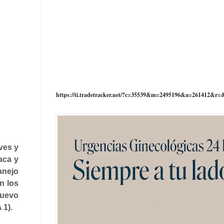
https://ti.tradetracker.net/?c=35539&m=2495196&a=261412&r=
ves y
aca y
anejo
n los
uevo
 1).