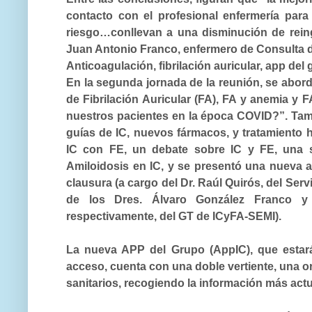
contacto con el profesional enfermería para
riesgo…conllevan a una disminución de rein
Juan Antonio Franco, enfermero de Consulta de
Anticoagulación, fibrilación auricular, app de
En la segunda jornada de la reunión, se abo
de Fibrilación Auricular (FA), FA y anemia y 
nuestros pacientes en la época COVID?”.
Tam
guías de IC, nuevos fármacos, y tratamiento 
IC con FE
, un debate sobre IC y FE, una 
Amiloidosis en IC, y se presentó una
nueva a
clausura
(a cargo del Dr. Raúl Quirós, del Serv
de los Dres. Álvaro González Franco y
respectivamente, del GT de ICyFA-SEMI).
La nueva APP del Grupo (
AppIC
), que estar
acceso, cuenta con una doble vertiente, una ori
sanitarios, recogiendo la información más actu