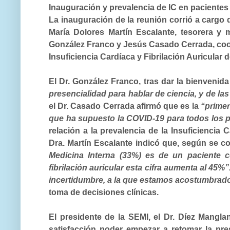
Inauguración y prevalencia de IC en pacientes
La
inauguración
de la reunión
corrió a cargo d
María Dolores Martín Escalante, tesorera y 
González Franco y Jesús Casado Cerrada, coor
Insuficiencia Cardíaca y Fibrilación Auricular 
El
Dr. González Franco
, tras dar la bienvenid
presencialidad para hablar de ciencia, y de la
el
Dr. Casado Cerrada
afirmó que es la
“primer
que ha supuesto la COVID-19 para todos los pro
relación a la prevalencia de la Insuficiencia 
Dra. Martín Escalante
indicó que, según se co
Medicina Interna (33%) es de un paciente 
fibrilación auricular esta cifra aumenta al 45%”
incertidumbre, a la que estamos acostumbrado
toma de decisiones clínicas.
El presidente de la SEMI, el Dr. Díez Mangla
satisfacción poder empezar a retomar la pr