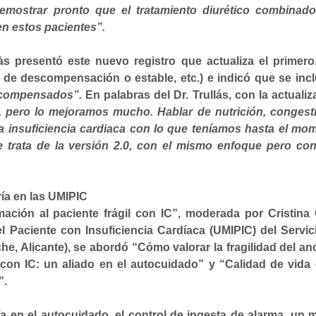
mostrar pronto que el tratamiento diurético combinad
en estos pacientes”.
làs presentó este nuevo registro que actualiza el primero
se de descompensación o estable, etc.) e indicó que se incl
escompensados”.
En palabras del Dr. Trullás, con la actualiz
, pero lo mejoramos mucho. Hablar de nutrición, congest
a insuficiencia cardiaca con lo que teníamos hasta el mo
 trata de la versión 2.0, con el mismo enfoque pero co
ía en las UMIPIC
ción al paciente frágil con IC”, moderada por Cristina O
l Paciente con Insuficiencia Cardíaca (UMIPIC) del Servic
che, Alicante), se abordó “Cómo valorar la fragilidad del an
 con IC: un aliado en el autocuidado” y “Calidad de vida 
”.
ía en el autocuidado, el control de ingesta de alarma, un 