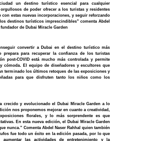
iudad un destino turístico esencial para cualquier
rgullosos de poder ofrecer a los turistas y residentes
e con estas nuevas incorporaciones, y seguir reforzando
os destinos turísticos imprescindibles” comenta Abdel
y fundador de Dubai Miracle Garden
nseguir convertir a Dubai en el destino turístico más
 prepara para recuperar la confianza de los turistas
ación post-COVID está mucho más controlada y permite
 y cómoda. El equipo de diseñadores y escultores que
an terminado los últimos retoques de las exposiciones y
iseñadas para que disfruten tanto los niños como los
a crecido y evolucionado el Dubai Miracle Garden a lo
dición nos proponemos mejorar en cuanto a creatividad,
xposiciones florales, y lo más sorprendente es que
ativas. En esta nueva edición, el Dubai Miracle Garden
 que nunca.” Comenta Abdel Naser Rahhal quien también
itufos fue todo un éxito en la edición pasada, por lo que
aumentar las actividades de entretenimiento y la