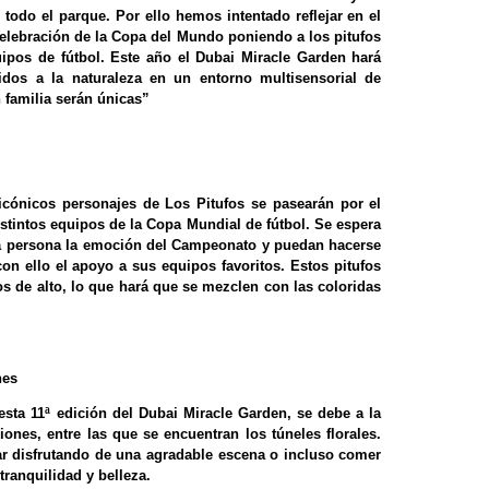
 todo el parque. Por ello hemos intentado reflejar en el
elebración de la Copa del Mundo poniendo a los pitufos
uipos de fútbol. Este año el Dubai Miracle Garden hará
idos a la naturaleza en un entorno multisensorial de
n familia serán únicas”
 icónicos personajes de Los Pitufos se pasearán por el
stintos equipos de la Copa Mundial de fútbol. Se espera
era persona la emoción del Campeonato y puedan hacerse
on ello el apoyo a sus equipos favoritos. Estos pitufos
s de alto, lo que hará que se mezclen con las coloridas
nes
esta 11ª edición del Dubai Miracle Garden, se debe a la
ones, entre las que se encuentran los túneles florales.
ar disfrutando de una agradable escena o incluso comer
tranquilidad y belleza.