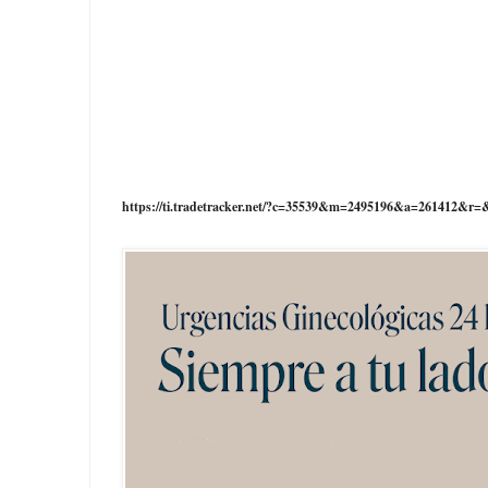
https://ti.tradetracker.net/?c=35539&m=2495196&a=261412&r=