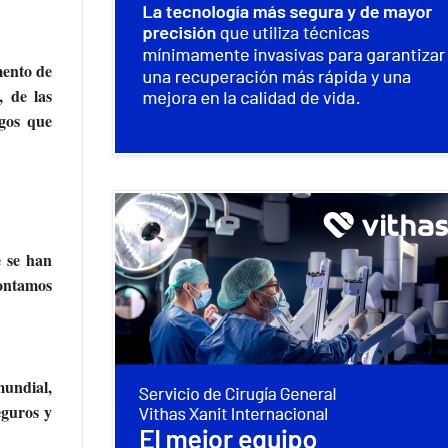
mento de
, de las
sgos que
e se han
contamos
mundial,
eguros y