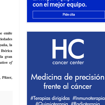
se emite
ciedades
paña, la
 Ibérica
 la gran
ation of
Pfizer,