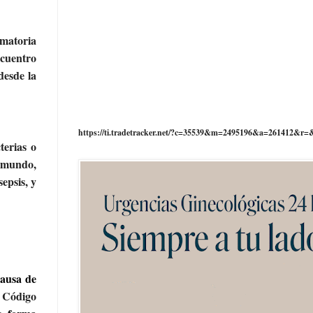
amatoria
ncuentro
desde la
https://ti.tradetracker.net/?c=35539&m=2495196&a=261412&r=
terias o
l mundo,
epsis, y
causa de
 Código