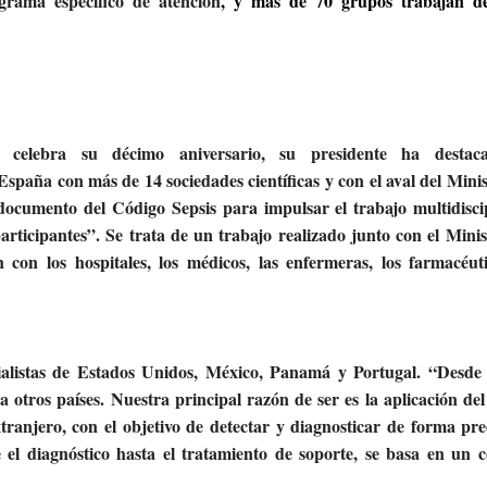
grama específico de atención
, y más de 70 grupos trabajan d
 celebra su décimo aniversario, su presidente ha destac
España con más de 14 sociedades científicas y con el aval del Minis
 documento del Código Sepsis para impulsar el trabajo multidisci
articipantes”. Se trata de un trabajo realizado junto con el Minis
n con los hospitales, los médicos, las enfermeras, los farmacéuti
ialistas de Estados Unidos, México, Panamá y Portugal. “Desd
 otros países. Nuestra principal razón de ser es la aplicación de
tranjero, con el objetivo de detectar y diagnosticar de forma pre
 el diagnóstico hasta el tratamiento de soporte, se basa en un 