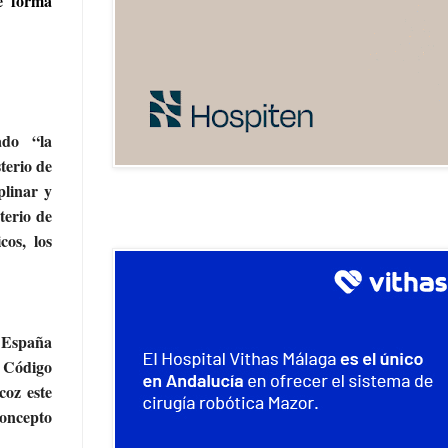
e forma
ado “la
terio de
plinar y
terio de
cos, los
e España
l Código
coz este
concepto