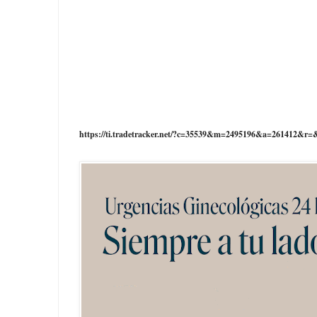
https://ti.tradetracker.net/?c=35539&m=2495196&a=261412&r=