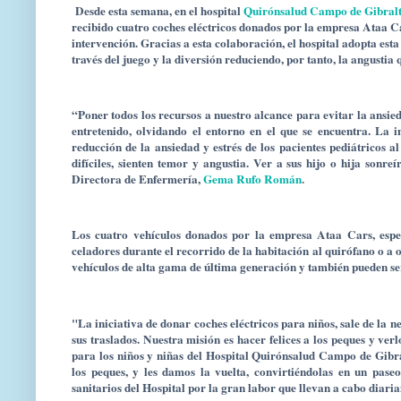
Desde esta semana, en el hospital
Quirónsalud Campo de Gibral
recibido cuatro coches eléctricos donados por la empresa Ataa Ca
intervención. Gracias a esta colaboración, el hospital adopta es
través del juego y la diversión reduciendo, por tanto, la angustia 
“Poner todos los recursos a nuestro alcance para evitar la ansie
entretenido, olvidando el entorno en el que se encuentra. La in
reducción de la ansiedad y estrés de los pacientes pediátricos 
difíciles, sienten temor y angustia. Ver a sus hijo o hija sonre
Directora de Enfermería,
Gema Rufo Román
.
Los cuatro vehículos donados por la empresa Ataa Cars, espec
celadores durante el recorrido de la habitación al quirófano o a 
vehículos de alta gama de última generación y también pueden se
"La iniciativa de donar coches eléctricos para niños, sale de la n
sus traslados. Nuestra misión es hacer felices a los peques y ve
para los niños y niñas del Hospital Quirónsalud Campo de Gibra
los peques, y les damos la vuelta, convirtiéndolas en un pase
sanitarios del Hospital por la gran labor que llevan a cabo dia