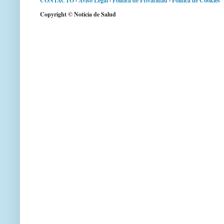
CONTACTO
·
Aviso Legal
·
Política de Privacidad
·
Política de Cookies
Copyright © Noticia de Salud