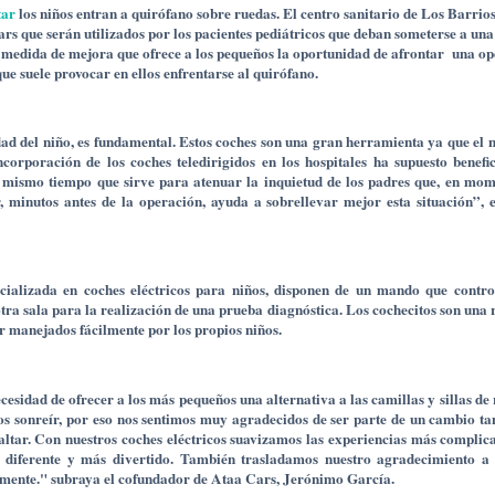
tar
los niños entran a quirófano sobre ruedas. El centro sanitario de Los Barrio
rs que serán utilizados por los pacientes pediátricos que deban someterse a una
ta medida de mejora que ofrece a los pequeños la oportunidad de afrontar una o
que suele provocar en ellos enfrentarse al quirófano.
dad del niño, es fundamental. Estos coches son una gran herramienta ya que el 
corporación de los coches teledirigidos en los hospitales ha supuesto benefic
al mismo tiempo que sirve para atenuar la inquietud de los padres que, en mom
ír, minutos antes de la operación, ayuda a sobrellevar mejor esta situación”, 
ializada en coches eléctricos para niños, disponen de un mando que contro
otra sala para la realización de una prueba diagnóstica. Los cochecitos son una 
r manejados fácilmente por los propios niños.
ecesidad de ofrecer a los más pequeños una alternativa a las camillas y sillas de
rlos sonreír, por eso nos sentimos muy agradecidos de ser parte de un cambio ta
ltar. Con nuestros coches eléctricos suavizamos las experiencias más complic
o diferente y más divertido. También trasladamos nuestro agradecimiento a 
riamente." subraya el cofundador de Ataa Cars, Jerónimo García.