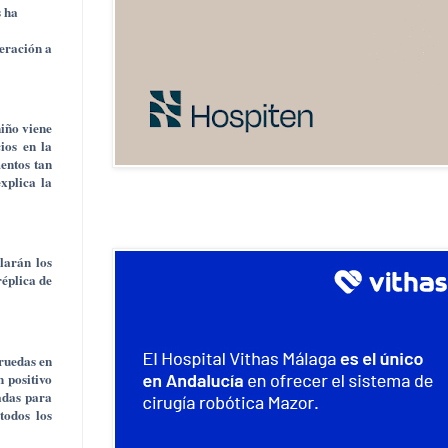
s ha
peración a
niño viene
ios en la
entos tan
explica la
larán los
réplica de
 ruedas en
n positivo
adas para
todos los