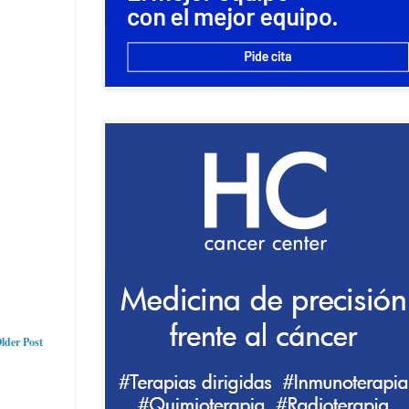
lder Post