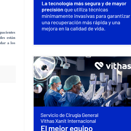
 pacientes
des están
dar a los