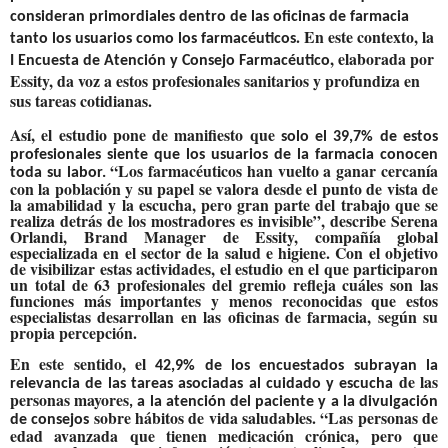
consideran primordiales dentro de las oficinas de farmacia
. En este contexto, la
tanto los usuarios como los farmacéuticos
, elaborada por
I Encuesta de Atención y Consejo Farmacéutico
Essity, da voz a estos profesionales sanitarios y profundiza en
sus tareas cotidianas.
Así, el estudio pone de manifiesto que
solo el 39,7% de estos
profesionales siente que los usuarios de la farmacia conocen
“Los farmacéuticos han vuelto a ganar cercanía
toda su labor.
con la población y su papel se valora desde el punto de vista de
la amabilidad y la escucha, pero gran parte del trabajo que se
realiza detrás de los mostradores es invisible”, describe Serena
Orlandi, Brand Manager de Essity, compañía global
especializada en el sector de la salud e higiene. Con el objetivo
de visibilizar estas actividades, el estudio en el que participaron
un total de 63 profesionales del gremio refleja cuáles son las
funciones más importantes y menos reconocidas que estos
especialistas desarrollan en las oficinas de farmacia, según su
propia percepción.
En este sentido, el
42,9% de los encuestados subrayan la
de las
relevancia de las tareas asociadas al cuidado y escucha
personas mayores
, a la atención del paciente y a la divulgación
sobre hábitos de vida saludables. “Las personas de
de consejos
edad avanzada que tienen medicación crónica, pero que