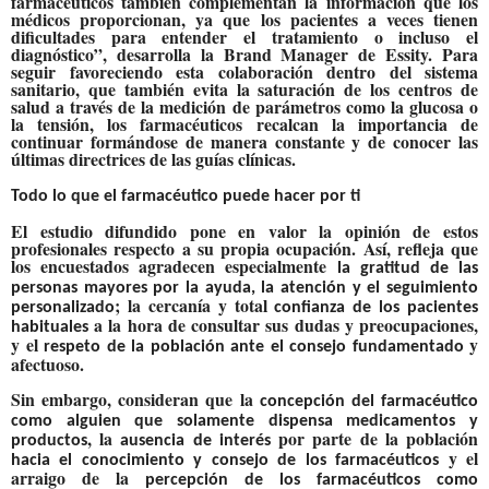
farmacéuticos también complementan la información que los
médicos proporcionan, ya que los pacientes a veces tienen
dificultades para entender el tratamiento o incluso el
diagnóstico”, desarrolla la Brand Manager de Essity. Para
seguir favoreciendo esta colaboración dentro del sistema
sanitario, que también evita la saturación de los centros de
salud a través de la medición de parámetros como la glucosa o
la tensión, los farmacéuticos recalcan la importancia de
continuar formándose de manera constante y de conocer las
últimas directrices de las guías clínicas.
Todo lo que el farmacéutico puede hacer por ti
El estudio difundido pone en valor la opinión de estos
profesionales respecto a su propia ocupación. Así, refleja que
los encuestados agradecen especialmente
la gratitud de las
personas mayores por la ayuda, la atención y el seguimiento
; la cercanía y total
personalizado
confianza de los pacientes
a la hora de consultar sus dudas y preocupaciones,
habituales
y el
y
respeto de la población ante el consejo fundamentado
afectuoso.
Sin embargo, consideran que la
concepción del farmacéutico
como alguien que solamente dispensa medicamentos y
, la
por parte de la población
productos
ausencia de interés
y el
hacia el conocimiento y consejo de los farmacéuticos
arraigo de la
percepción de los farmacéuticos como