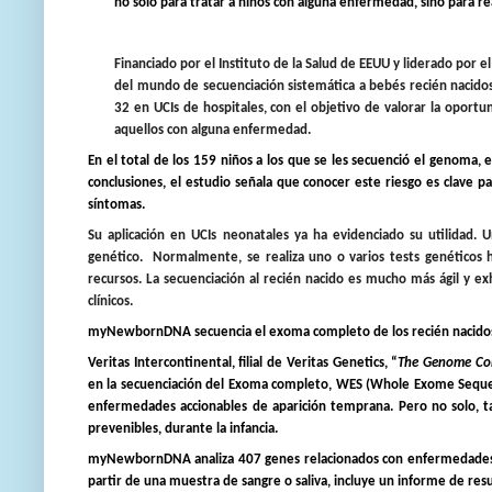
no solo para tratar a niños con alguna enfermedad, sino para re
Financiado por el
Instituto de la Salud de EEUU
y liderado por e
del mundo de secuenciación sistemática a bebés recién nacidos
32
en UCIs de hospitales, con el objetivo de valorar la oportun
aquellos con alguna enfermedad.
En el total de los
159
niños a los que se les secuenció el genoma, 
conclusiones, el estudio señala que conocer este riesgo es clave 
síntomas
.
Su aplicación en UCIs neonatales ya ha evidenciado su utilidad.
genético.
Normalmente, se realiza uno o varios tests genéticos 
recursos. La secuenciación al recién nacido es mucho más ágil y ex
clínicos.
myNewbornDNA secuencia el exoma completo de los recién nacidos
Veritas Intercontinental
, filial de
Veritas Genetics
, “
The Genome C
en la secuenciación del Exoma completo, WES (Whole Exome Sequenc
enfermedades accionables de aparición temprana. Pero no solo, t
prevenibles, durante la infancia.
myNewbornDNA analiza 407 genes relacionados con enfermedades ge
partir de una muestra de sangre o saliva, incluye un informe de res