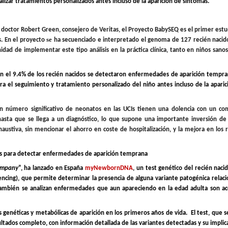
alizar tratamientos personalizados antes incluso de la aparición de síntomas.
l doctor
Robert Green
,
consejero de Veritas
, el Proyecto
BabySEQ
es el primer estud
se
. En el proyecto
ha secuenciado e interpretado el genoma de
127
recién nacid
idad de implementar este tipo análisis en la práctica clínica, tanto en niños san
en el
9.4%
de los recién nacidos se detectaron enfermedades de aparición tempra
para el seguimiento y tratamiento personalizado del niño
antes incluso de la aparic
 Un número significativo de neonatos en las UCIs tienen una dolencia con un c
hasta que se llega a un diagnóstico, lo que supone una importante inversión d
haustiva, sin mencionar el ahorro en coste de hospitalización, y la mejora en los 
 para detectar enfermedades de aparición temprana
ompany
”, ha lanzado en España
myNewbornDNA
, un test genético del recién naci
ing), que permite determinar la presencia de alguna variante patogénica relac
ambién se analizan enfermedades que aun apareciendo en la edad adulta son acc
néticas y metabólicas de aparición en los primeros años de vida.
El test, que s
ultados completo, con información detallada de las variantes detectadas y su implic