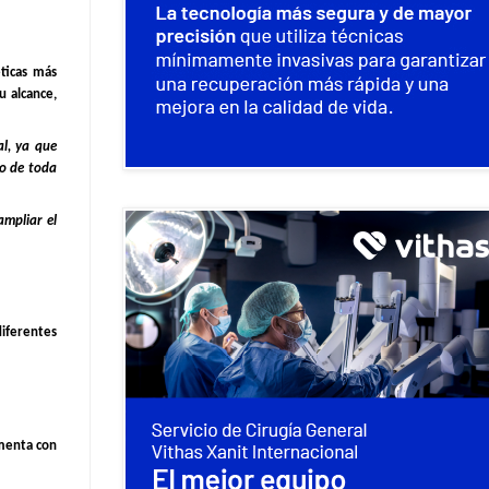
ticas más
u alcance,
l, ya que
go de toda
ampliar el
iferentes
umenta con