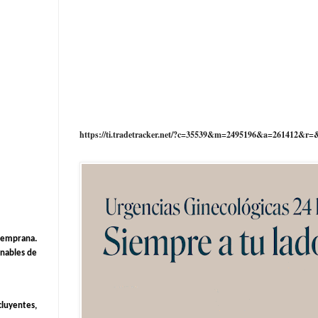
https://ti.tradetracker.net/?c=35539&m=2495196&a=261412&r=
 temprana.
onables de
cluyentes,