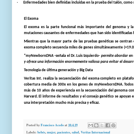
·
Enfermedades bien definidas incluidas en la prueba
del talón, como 
El Exoma
El exoma es la parte funcional más importante del genoma y la
mutaciones causantes de enfermedades que han sido identificadas ha
Mientras que la mayor parte de las pruebas genéticas se centran
exoma completo secuencia miles de genes simultáneamente (+19.0
“m
yNewbornDNA
-señala el Dr. Luis Izquierdo-
permite abordar en 
y ofrece una información enormemente valiosa para evitar el desar
Tecnología de última generación y Big Data
Veritas Int. realiza la secuenciación del exoma completo en plata
cobertura media de 300x en los genes de myNewbornDNA. Todos lo
más de 10 años de experiencia en la secuenciación del genoma co
Harvard. El informe de resultados y el consejo genético se apoyan
una interpretación mucho más precisa y eficaz.
Posted by
Francisco Acedo
at
10.4.19
Labels:
bebés
,
mujer
,
pacientes
,
salud
,
Veritas Internacional