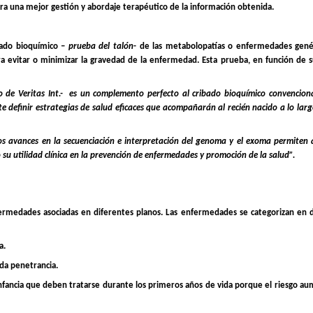
para una mejor gestión y abordaje terapéutico de la información obtenida.
ibado bioquímico –
prueba del talón
- de las metabolopatías o enfermedades gené
ra evitar o minimizar la gravedad de la enfermedad. Esta prueba, en función de s
o de Veritas Int.-
es un complemento perfecto al cribado bioquímico convenciona
 definir estrategias de salud eficaces que acompañarán al recién nacido a lo lar
os avances en la secuenciación e interpretación del genoma y el exoma permiten 
u utilidad clínica en la prevención de enfermedades y promoción de la salud”.
rmedades asociadas en diferentes planos. Las enfermedades se categorizan en d
a.
ada penetrancia.
nfancia
que deben tratarse durante los primeros años de vida porque el riesgo a