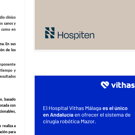
io clínico
os sanos y
os como en
na. En sus
ión de los
omponente
e tiempo y
resultados
do, basado
ionada con
ionables,
e realiza a
ación para