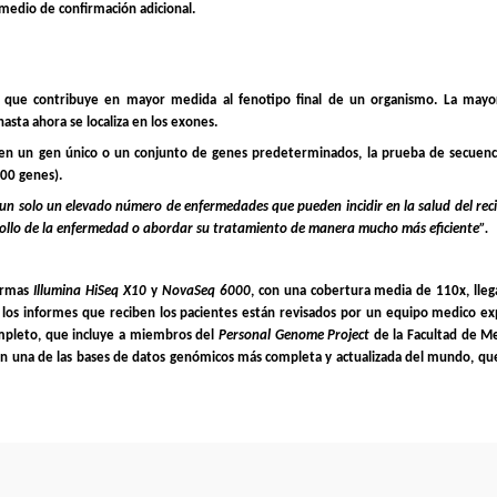
medio de confirmación adicional.
 que contribuye en mayor medida al fenotipo final de un organismo. La mayor
sta ahora se localiza en los exones.
 en un gen único o un conjunto de genes predeterminados, la prueba de secuenci
00 genes).
un solo un elevado número de enfermedades que pueden incidir en la salud del rec
rollo de la enfermedad o abordar su tratamiento de manera mucho más eficiente”.
formas
Illumina HiSeq X10
y
NovaSeq 6000
, con una cobertura media de 110x, lle
s informes que reciben los pacientes están revisados por un equipo medico ex
mpleto, que incluye a miembros del
Personal Genome Project
de la Facultad de M
 en una de las bases de datos genómicos más completa y actualizada del mundo, q