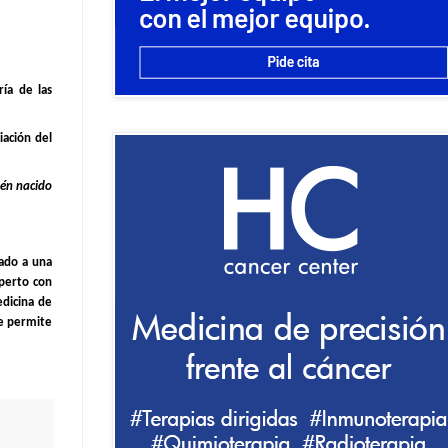
ía de las
ación del
ién nacido
gado a una
perto con
edicina de
ue permite