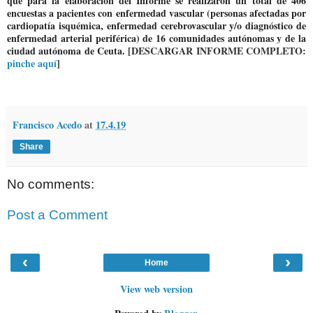
que para la elaboración del Informe se realizaron un total de 406
encuestas a pacientes con enfermedad vascular (personas afectadas por
cardiopatía isquémica, enfermedad cerebrovascular y/o diagnóstico de
enfermedad arterial periférica) de 16 comunidades autónomas y de la
ciudad autónoma de Ceuta. [
DESCARGAR INFORME COMPLETO:
pinche aquí
]
Francisco Acedo
at
17.4.19
Share
No comments:
Post a Comment
‹
›
Home
View web version