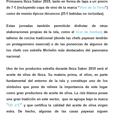
Primavera Ibiza Sabor 2019, tanto en forma de tapa a un precio
de 7 € (incluyendo copa de vino de la marca “
Vins de la Terra
”)
como de menús típicos ibicencos (25 € bebidas no incluidas).
Estas jornadas también permitirán disfrutar de otras
elaboraciones propias de la isla, como el
licor de hierbas
; de
talleres de cocina tradicional (donde las chefs
payesas
tendrán
un protagonismo esencial) o de las ponencias de algunos de
los chefs con estrella Michelin más destacados del panorama
nacional.
Uno de los productos estrella durante Ibiza Sabor 2019 será el
aceite de oliva de Ibiza. Su materia prima, el olivo, es parte
fundamental del entorno de la isla y constituye uno de los
símbolos que pone de relieve la importancia de este lugar
como gran productora de aceite de oliva. La
isla blanca
posee
una gran tradición en este sector, que se agrupa bajo la marca
``
Oli d´E
´´ y que certifica la calidad del aceite de oliva virgen
extra. De hecho, algunas de las casas
payesas
siguen