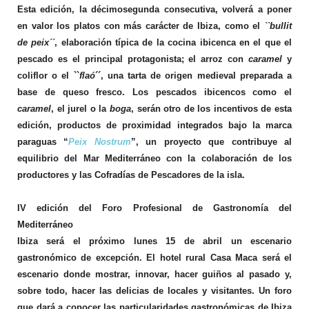
Esta edición, la décimosegunda consecutiva, volverá a poner
en valor los platos con más carácter de Ibiza, como el
``bullit
de peix´´
, elaboración típica de la cocina ibicenca en el que el
pescado es el principal protagonista; el arroz con
caramel
y
coliflor o el ``
flaó
´´, una tarta de origen medieval preparada a
base de queso fresco. Los pescados ibicencos como el
caramel
, el jurel o la
boga
, serán otro de los incentivos de esta
edición, productos de proximidad integrados bajo la marca
paraguas “
Peix Nostrum
”, un proyecto que contribuye al
equilibrio del Mar Mediterráneo con la colaboración de los
productores y las Cofradías de Pescadores de la isla.
IV edición del Foro Profesional de Gastronomía del
Mediterráneo
Ibiza será el próximo lunes 15 de abril un escenario
gastronómico de excepción. El hotel rural Casa Maca será el
escenario donde mostrar, innovar, hacer guiños al pasado y,
sobre todo, hacer las delicias de locales y visitantes. Un foro
que dará a conocer las particularidades gastronómicas de Ibiza