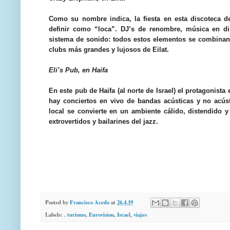
Como su nombre indica, la fiesta en esta discoteca de
definir como “loca”. DJ’s de renombre, música en dir
sistema de sonido: todos estos elementos se combinan 
clubs más grandes y lujosos de Eilat.
Eli’s Pub, en Haifa
En este pub de Haifa (al norte de Israel) el protagonista
hay conciertos en vivo de bandas acústicas y no acús
local se convierte en un ambiente cálido, distendido 
extrovertidos y bailarines del jazz.
Posted by
Francisco Acedo
at
26.4.19
Labels:
. turismo
,
Eurovision
,
Israel
,
viajes