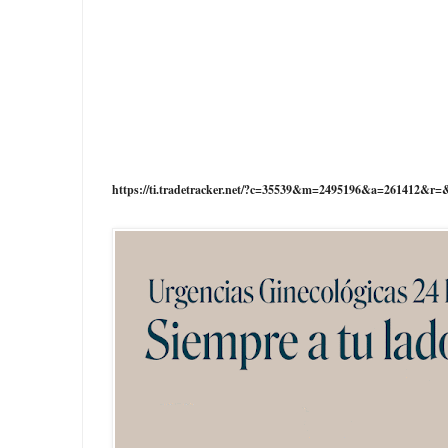
https://ti.tradetracker.net/?c=35539&m=2495196&a=261412&r=