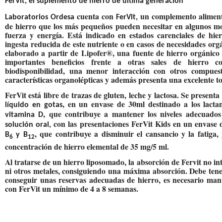
FerVit, el suplemento de hierro de última generación
cuenta con
un complemento alimenti
Laboratorios Ordesa
FerVit,
de hierro que los más pequeños pueden necesitar en algunos 
fuerza y energía. Está indicado en estados carenciales de hi
ingesta reducida de este nutriente o en casos de necesidades or
elaborado a partir de Lipofer®, una fuente de hierro orgánico
importantes beneficios frente a otras sales de hierro 
biodisponibilidad, una menor interacción con otros compues
características organolépticas y además presenta una excelente to
FerVit está libre de trazas de gluten, leche y lactosa. Se presenta
, en un envase de 30ml destinado a los lact
líquido en gotas
, que contribuye a mantener los niveles adecuado
vitamina D
con las presentaciones FerVit Kids en un envase 
solución oral,
, que contribuye a disminuir el cansancio y la fatiga,
B
y B
6
12
concentración de hierro elemental de 35 mg/5 ml.
Al tratarse de un hierro liposomado, la absorción de Fervit no i
ni otros metales, consiguiendo una máxima absorción. Debe tene
conseguir unas reservas adecuadas de hierro, es necesario man
con FerVit un mínimo de 4 a 8 semanas.