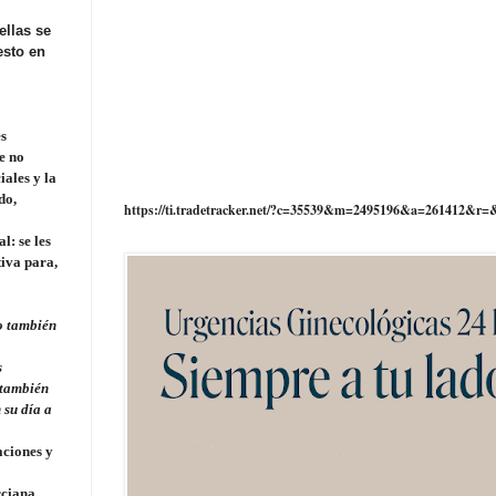
ellas se
esto en
es
ue no
iales y la
do,
https://ti.tradetracker.net/?c=35539&m=2495196&a=261412&r=
l: se les
tiva para,
no también
s
 también
 su día a
aciones y
rciana