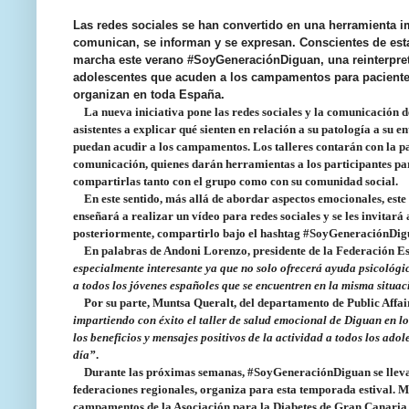
Las redes sociales se han convertido en una herramienta imp
comunican, se informan y se expresan. Conscientes de esta
marcha este verano
#SoyGeneraciónDiguan
, una reinterpr
adolescentes que acuden a los campamentos para paciente
organizan en toda España.
La nueva iniciativa pone las redes sociales y la comunicación de
asistentes a
explicar qué sienten en relación a su patología
a su en
puedan acudir a los campamentos. Los talleres contarán con la p
comunicación
, quienes darán herramientas a los participantes par
compartirlas tanto con el grupo como con su comunidad social.
En este sentido, más allá de abordar aspectos emocionales, este 
enseñará a realizar un vídeo para redes sociales y se les invitar
posteriormente, compartirlo bajo el hashtag #SoyGeneraciónDi
En palabras de
Andoni Lorenzo, presidente de la Federación E
especialmente interesante ya que no solo ofrecerá ayuda psicológic
a todos los jóvenes españoles que se encuentren en la misma situa
Por su parte,
Muntsa Queralt, del departamento de Public Affair
impartiendo con éxito el taller de salud emocional de Diguan en 
los beneficios y mensajes positivos de la actividad a todos los ado
día”
.
Durante las próximas semanas, #SoyGeneraciónDiguan se llev
federaciones regionales, organiza para esta temporada estival.
M
campamentos de la Asociación para la Diabetes de Gran Canaria