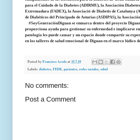
para el Cuidado de la Diabetes (ADIRMU), la Asociación Diabetes
Extremadura (FADEX), la Associació de Diabetis de Catalunya (A
de Diabéticos del Principado de Asturias (ASDIPAS), la Asociaci
#SoyGeneraciónDiguan se enmarca dentro del proyecto Diguan, de 
proporciona ayuda para gestionar su enfermedad e implicarse en 
patología les puede causar y un espacio donde compartir su exper
en los talleres de salud emocional de Diguan en el marco lúdico
Posted by
Francisco Acedo
at
15.7.19
Labels:
diabetes
,
FEDE
,
pacientes
,
redes sociales
,
salud
No comments:
Post a Comment