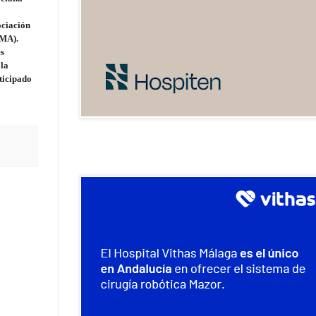
ociación
IMA).
es
 la
ticipado