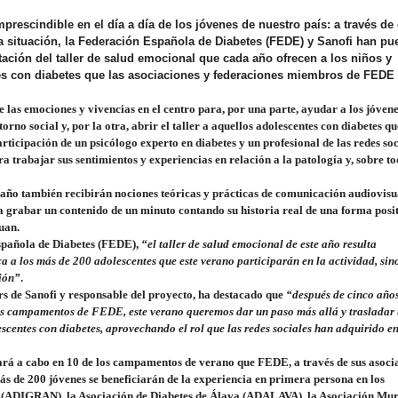
rescindible en el día a día de los jóvenes de nuestro país: a través de 
 situación, la Federación Española de Diabetes (FEDE) y Sanofi han pu
etación del taller de salud emocional que cada año ofrecen a los niños y
s con diabetes que las asociaciones y federaciones miembros de FEDE
 las emociones y vivencias en el centro para, por una parte, ayudar a los jóven
torno social y, por la otra, abrir el taller a aquellos adolescentes con diabetes q
articipación de un
psicólogo experto en diabetes y un profesional de las redes soc
a trabajar sus sentimientos y experiencias en relación a la patología y, sobre to
año también recibirán nociones teóricas y prácticas de comunicación audiovisua
á a grabar un contenido de un minuto contando su historia real de una forma posi
guan.
spañola de Diabetes (FEDE)
,
“el taller de salud emocional de este año resulta
a a los más de 200 adolescentes que este verano participarán en la actividad, si
ción”
.
s de Sanofi y responsable del proyecto
, ha destacado que
“después de cinco año
los campamentos de FEDE, este verano queremos dar un paso más allá y trasladar
lescentes con diabetes, aprovechando el rol que las redes sociales han adquirido en
ará a cabo en
10 de los campamentos
de verano que FEDE
, a través de sus asoci
ás de 200 jóvenes
se beneficiarán de la experiencia en primera persona en los
 (ADIGRAN), la Asociación de Diabetes de Álava (ADALAVA), la Asociación Mu