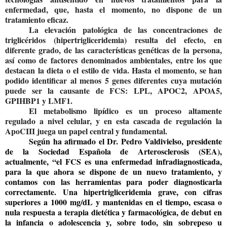
enfermedad, que, hasta el momento, no dispone de un
tratamiento eficaz.
La elevación patológica de las concentraciones de
triglicéridos (hipertrigliceridemia) resulta del efecto, en
diferente grado, de las características genéticas de la persona,
así como de factores denominados ambientales, entre los que
destacan la dieta o el estilo de vida. Hasta el momento,
se han
podido identificar al menos 5 genes diferentes cuya mutación
puede ser la causante de FCS: LPL, APOC2, APOA5,
GPIHBP1 y LMF1
.
El metabolismo lipídico es un proceso altamente
regulado a nivel celular, y en esta cascada de regulación la
ApoCIII juega un papel central y fundamental.
Según ha afirmado el
Dr. Pedro Valdivielso
, presidente
de la Sociedad Española de Arterosclerosis (SEA),
actualmente, “
el FCS es una enfermedad infradiagnosticada,
para la que ahora se dispone de un nuevo tratamiento, y
contamos con las herramientas para poder diagnosticarla
correctamente. Una hipertrigliceridemia grave, con cifras
superiores a 1000 mg/dL y mantenidas en el tiempo, escasa o
nula respuesta a terapia dietética y farmacológica, de debut en
la infancia o adolescencia y, sobre todo, sin sobrepeso u