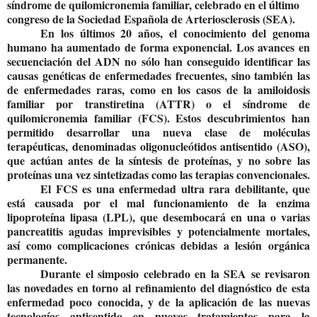
síndrome de quilomicronemia familiar
, celebrado en el último
congreso de la Sociedad Española de Arteriosclerosis (SEA).
En los últimos 20 años,
el conocimiento del genoma
humano ha aumentado de forma exponencial
. Los avances en
secuenciación del ADN no sólo han conseguido identificar las
causas genéticas de enfermedades frecuentes, sino también las
de enfermedades raras, como en los casos de la
amiloidosis
familiar por transtiretina (ATTR)
o el
síndrome de
quilomicronemia familiar (FCS
). Estos descubrimientos han
permitido desarrollar una
nueva clase de moléculas
terapéuticas, denominadas oligonucleótidos antisentido
(ASO)
,
que
actúan antes de la síntesis de proteínas
,
y no sobre las
proteínas una vez sintetizadas como las terapias convencionales
.
El FCS es una enfermedad ultra rara debilitante, que
está causada por el mal funcionamiento de la enzima
lipoproteína lipasa (LPL),
que desembocará en una o varias
pancreatitis agudas imprevisibles y potencialmente mortales,
así como complicaciones crónicas debidas a lesión orgánica
permanente.
Durante el simposio celebrado en la SEA se revisaron
las
novedades en torno al refinamiento del diagnóstico de esta
enfermedad poco conocida
, y de la
aplicación de las nuevas
tecnologías antisentido en nuevos tratamientos
para la