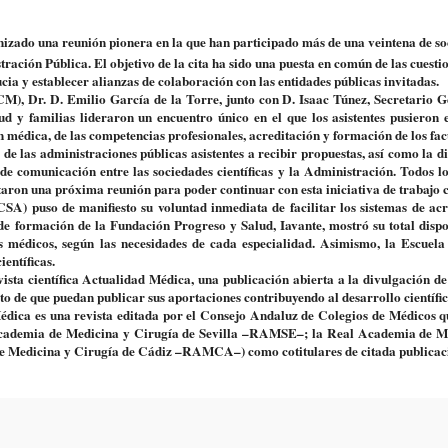
izado una reunión pionera en la que han participado más de una veintena de so
tración Pública. El objetivo de la cita ha sido una puesta en común de las cuesti
cia y establecer alianzas de colaboración con las entidades públicas invitadas.
M), Dr. D. Emilio García de la Torre, junto con D. Isaac Túnez, Secretario G
ud y familias lideraron un encuentro único en el que los asistentes pusieron
n médica, de las competencias profesionales, acreditación y formación de los fac
 de las administraciones públicas asistentes a recibir propuestas, así como la d
de comunicación entre las sociedades científicas y la Administración.
Todos lo
taron una próxima reunión para poder continuar con esta iniciativa de trabajo
ACSA)
puso de manifiesto su voluntad inmediata de facilitar los sistemas de ac
de formación de la Fundación Progreso y Salud, Iavante,
mostró su total dispo
os médicos, según las necesidades de cada especialidad. Asimismo,
la Escuela
entíficas.
vista científica Actualidad Médica,
una publicación abierta a la divulgación de
to de que puedan publicar sus aportaciones contribuyendo al desarrollo científ
Médica es una revista editada por el Consejo Andaluz de Colegios de Médicos q
Academia de Medicina y Cirugía de Sevilla –RAMSE–; la Real Academia de M
 Medicina y Cirugía de Cádiz –RAMCA–) como cotitulares de citada publicac