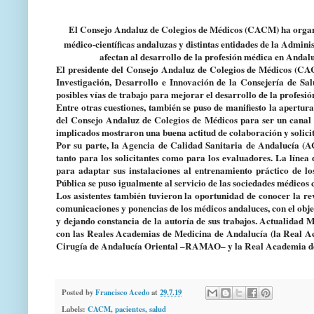
El
Consejo Andaluz de Colegios de Médicos (CACM)
ha organ
médico-científicas andaluzas y distintas entidades de la Adminis
afectan al desarrollo de la profesión médica en Andalu
El presidente del Consejo Andaluz de Colegios de Médicos (CAC
Investigación, Desarrollo e Innovación de la Consejería de Sal
posibles vías de trabajo para mejorar el desarrollo de la profesió
Entre otras cuestiones, también se puso de manifiesto la apertura
del Consejo Andaluz de Colegios de Médicos para ser un
canal 
implicados mostraron una buena actitud de colaboración y solici
Por su parte, la
Agencia de Calidad Sanitaria de Andalucía (
tanto para los solicitantes como para los evaluadores.
La línea 
para adaptar sus instalaciones al entrenamiento práctico de l
Pública
se puso igualmente al servicio de las sociedades médicos ci
Los asistentes también tuvieron la oportunidad de conocer la
re
comunicaciones y ponencias de los médicos andaluces, con el obje
y dejando constancia de la autoría de sus trabajos. Actualidad 
con las Reales Academias de Medicina de Andalucía (la Real 
Cirugía de Andalucía Oriental –RAMAO– y la Real Academia de
Posted by
Francisco Acedo
at
29.7.19
Labels:
CACM
,
pacientes
,
salud