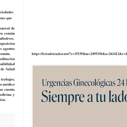
ciedades
ones que
eneral de
 en común
ultativos.
isposición
s agentes
 común.
https://ti.tradetracker.net/?c=35539&m=2495196&a=261412&r=
reditación
nibilidad
 de Salud
 trabajos,
ico-médico
ue cuenta
edicina y
ión.