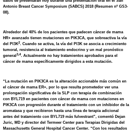
datos se presentarán hoy durante una presentación oral en el San
Antonio Breast Cancer Symposium (SABCS) 2018 (Resumen nº GS3-
08).
Alrededor del 40% de los pacientes que padecen cáncer de mama
HR+ avanzado tienen mutaciones en PIK3CA, que sobreactiva la vía
2
del PI3K
. Cuando se activa, la vía del PI3K se asocia a crecimiento
tumoral, resistencia al tratamiento endocrino y un mal pronóstico
3,4
general
. Actualmente no hay tratamientos aprobados para el
cáncer de mama específicamente dirigidos a esta mutación.
“La mutación en PIK3CA es la alteración accionable más común en
el cáncer de mama ER+, por lo que resulta prometedor ver una
prolongación significativa de la SLP con terapia de combinación
con BYL719 en pacientes con cáncer de mama con mutaciones en
PIK3CA con progresión durante el tratamiento con un inhibidor de la
aromatasa y que recibieron hasta una línea de terapia adicional
antes del tratamiento con BYL719 más fulvestrant”, comentó Dejan
Juric, MD y director del Termeer Center para Terapias Dirigidas del
Massachusetts General Hospital Cancer Center
. “Con los resultados