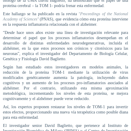
biólogo de la UMA David Baglietto, ha demostrado que el papel de una
proteína cerebral – la TOM 1- podría frenar esta enfermedad.
Este hallazgo se ha publicado en la revista ‘
Proceedings of the National
Academy of Sciences
’
(PNAS), que evidencia cómo esta proteína interviene
en la respuesta inflamatoria relacionada con el alzheimer.
“Desde hace unos años existe una línea de investigación relevante para
determinar el papel que los procesos inflamatorios desempeñan en el
desarrollo de distintas enfermedades neurodegenerativas, incluida el
alzhéimer, en la que estos procesos son crónicos y citotóxicos para las
neuronas”, explica el investigador del Departamento de Biología Celular,
Genética y Fisiología David Baglietto.
Según han estudiado estos investigadores en modelos animales, la
reducción de la proteína TOM-1 mediante la utilización de virus
modificados genéticamente aumenta la patología, incluyendo daños
cognitivos y un aumento de los procesos pro-inflamatorios asociados al
alzhéimer. Por el contrario, utilizando esta misma aproximación
metodológica, incrementando los niveles de esta proteína, se mejora
cognitivamente y el alzhéimer puede verse reducido.
Así, los expertos proponen restaurar los niveles de TOM-1 para invertir
estos efectos, proporcionando una nueva vía terapéutica como posible diana
para esta enfermedad.
El investigador senior David Baglietto, que pertenece al Instituto de
Investigación Biomédica de Málaga (IBIMA) y al Centro de Investigación