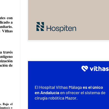
ntes con
licado a
nitario.
s Vithas
a través
antígeno
nización
ación de
. Bajo el
inutos); y