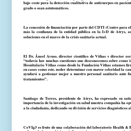
bajo coste para la detección cualitativa de anticuerpos en pacie
grado o sean asintomáticos.
La concesión de financiación por parte del CDTI (Centro para el
más la confianza de la entidad pública en la I+D de Atrys, a
soluciones en el marco de la crisis sanitaria actual.
El Dr. Ángel Ayuso, director científico de Vithas y director g
“todavía hay muchas cuestiones que desconocemos sobre como inf
Hospitalario Vithas como desde la Fundación Vithas estamos firm
en casos como este, poder determinar con mayor celeridad la cau
ayudará a gestionar mejor a nuestro personal sanitario ante fu
tratamientos”.
Santiago de Torres, presidente de Atrys, ha expresado su sati
importancia de la investigación en salud nuestra compañía ha opt
a la ciudadanía, dedicando su división de servicios diagnósticos 
CoVIg3 es fruto de una colaboración del laboratorio Health & Bi