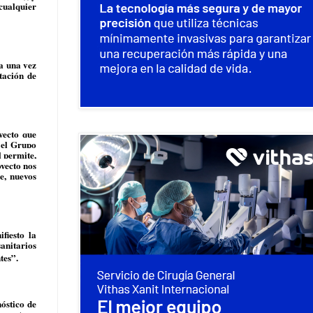
 cualquier
a una vez
tación de
yecto que
 el Grupo
 permite,
yecto nos
e, nuevos
fiesto la
sanitarios
tes”.
óstico de