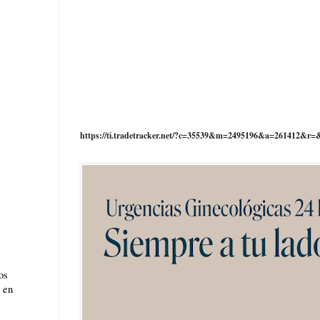
https://ti.tradetracker.net/?c=35539&m=2495196&a=261412&r=
os
d en