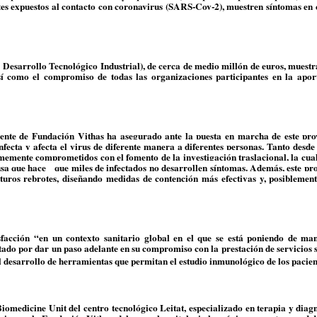
ntes expuestos al contacto con coronavirus (SARS-Cov-2), muestren síntomas en
 Desarrollo Tecnológico Industrial), de cerca de medio millón de euros, muestr
sí como el compromiso de todas las organizaciones participantes en la apor
erente de Fundación Vithas ha asegurado ante la puesta en marcha de este pro
ecta y afecta el virus de diferente manera a diferentes personas. Tanto desde
emente comprometidos con el fomento de la investigación traslacional, la cual
sa que hace que miles de infectados no desarrollen síntomas. Además, este pro
turos rebrotes, diseñando medidas de contención más efectivas y, posiblement
sfacción “en un contexto sanitario global en el que se está poniendo de mani
ado por dar un paso adelante en su compromiso con la prestación de servicios 
al desarrollo de herramientas que permitan el estudio inmunológico de los pacien
omedicine Unit del centro tecnológico Leitat, especializado en terapia y diagn