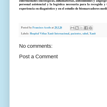
enfermedades oncológicas, inflamatorias, autoinmunes y angiogén
personal asistencial y la logística necesaria para la recogida y
experiencia en diagnóstico y en el estudio de biomarcadores med
Posted by
Francisco Acedo
at
29.5.20
Labels:
Hospital Vithas Xanit Internacional
,
pacientes
,
salud
,
Xanit
No comments:
Post a Comment