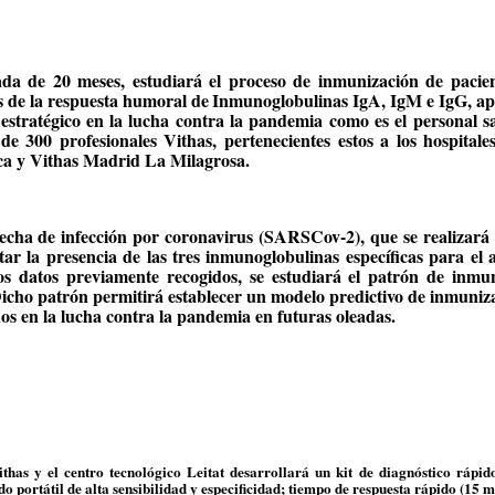
da de 20 meses, estudiará el proceso de inmunización de pacie
s de la respuesta humoral de
Inmunoglobulinas IgA, IgM e IgG, ap
estratégico en la lucha contra la pandemia como es el personal sa
de 300 profesionales Vithas, pertenecientes estos a los hospitale
a y Vithas Madrid La Milagrosa.
cha de infección por coronavirus (SARSCov-2), que se realizará 
tar la presencia de las tres inmunoglobulinas específicas para el 
los datos previamente recogidos, se estudiará el patrón de inmu
 Dicho patrón permitirá establecer un modelo predictivo de inmuniz
os en la lucha contra la pandemia en futuras oleadas.
has y el centro tecnológico Leitat desarrollará un kit de diagnóstico rápido
o portátil de alta sensibilidad y especificidad; tiempo de respuesta rápido (15 m