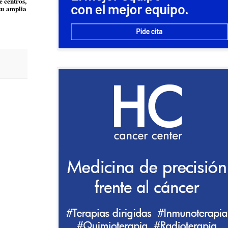
 centros,
 su amplia