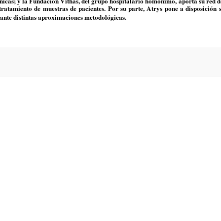
icas; y la Fundación Vithas, del grupo hospitalario homónimo, aporta su red de
 tratamiento de muestras de pacientes. Por su parte, Atrys pone a disposición
iante distintas aproximaciones metodológicas.